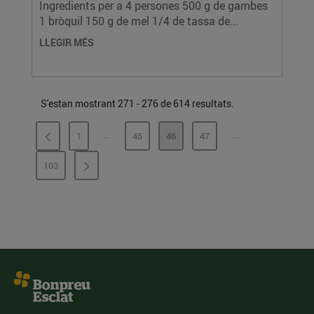
Ingredients per a 4 persones 500 g de gambes
1 bròquil 150 g de mel 1/4 de tassa de...
LLEGIR MÉS
S'estan mostrant 271 - 276 de 614 resultats.
...
...
1
45
46
47
PÀGINES INTERMÈDIES
PÀGINES INTERMÈ
PÀGINA
PÀGINA
PÀGINA
PÀGINA
103
PÀGINA