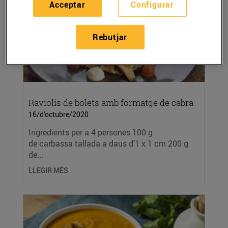
Acceptar
Configurar
Rebutjar
Raviolis de bolets amb formatge de cabra
16/d’octubre/2020
Ingredients per a 4 persones 100 g
de carbassa tallada a daus d'1 x 1 cm 200 g
de...
LLEGIR MÉS