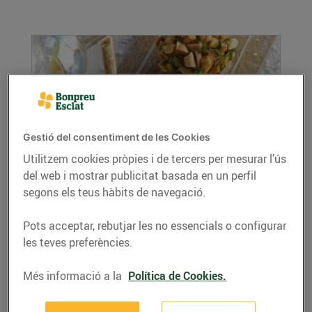
Gestió del consentiment de les Cookies
Utilitzem cookies pròpies i de tercers per mesurar l’ús
del web i mostrar publicitat basada en un perfil
Boles de formatge de cabra farcides de
segons els teus hàbits de navegació.
codonyat, fruita seca i herbes aromàtiques
21/d’octubre/2020
Pots acceptar, rebutjar les no essencials o configurar
Ingredients per a 4 persones: 300 g de
les teves preferències.
formatge de cabra 120 g de codonyat 50 g de
pinyons 50...
Més informació a la
Política de Cookies.
LLEGIR MÉS