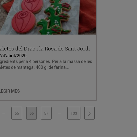
aletes del Drac i la Rosa de Sant Jordi
2/d’abril/2020
gredients per a 4 persones: Per a la massa de les
letes de mantega: 400 g. de farina...
LEGIR MÉS
...
...
55
56
57
103
PÀGINES INTERMÈDIES
PÀGINES INTERMÈDIES
INA
PÀGINA
PÀGINA
PÀGINA
PÀGINA