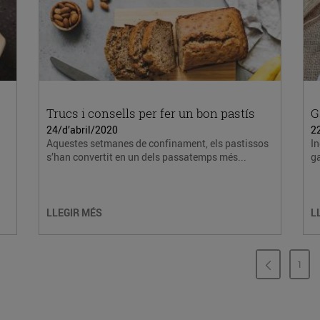
Trucs i consells per fer un bon pastís
G
24/d’abril/2020
2
Aquestes setmanes de confinament, els pastissos
In
s’han convertit en un dels passatemps més...
ga
LLEGIR MÉS
L
1
PÀG