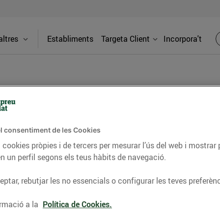
ltres
Establiments
Targeta Client
Incorpora't
BLOG
l consentiment de les Cookies
ceptes, consells nutricionals, informació d’actualitat
 cookies pròpies i de tercers per mesurar l’ús del web i mostrar 
n un perfil segons els teus hàbits de navegació.
del nostre territori i molts altres temes.
ptar, rebutjar les no essencials o configurar les teves preferènc
TAT
CONSELLS I HÀBITS SALUDABLES
ENERGIA
GASTRONOMIA
rmació a la
Política de Cookies.