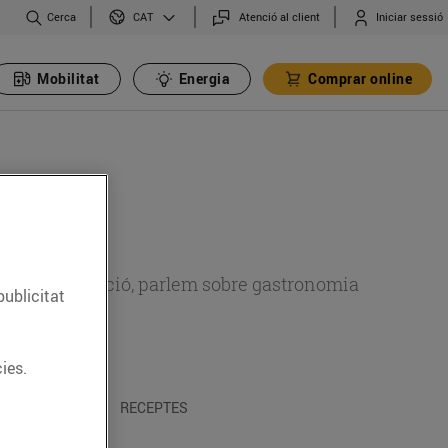
Cerca
Atenció al client
Iniciar sessió
CAT
Mobilitat
Energia
Comprar online
 sobre alimentació, parlem sobre gastronomia
publicitat
ies.
 I TRADICIONS
RECEPTES