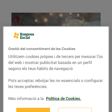
Gestió del consentiment de les Cookies
Utilitzem cookies pròpies i de tercers per mesurar l’ús
del web i mostrar publicitat basada en un perfil
Rap al forn amb gambes
segons els teus hàbits de navegació.
27/d’octubre/2023
Ingredients: 1 cua de rap grossa (1,5 kg,
Pots acceptar, rebutjar les no essencials o configurar
aprox.) 3 tomàquets de penjar 3...
les teves preferències.
LLEGIR MÉS
Més informació a la
Política de Cookies.