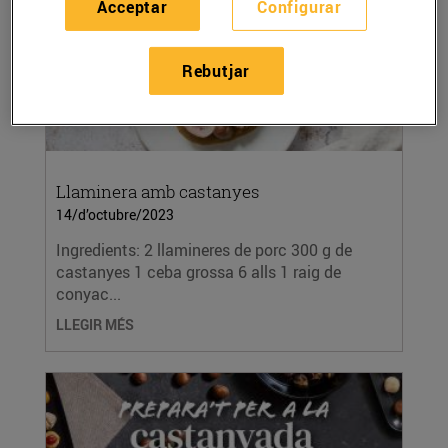
Acceptar
Configurar
Rebutjar
Llaminera amb castanyes
14/d’octubre/2023
Ingredients: 2 llamineres de porc 300 g de
castanyes 1 ceba grossa 6 alls 1 raig de
conyac...
LLEGIR MÉS