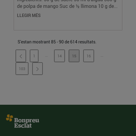
de polpa de mango Suc de ½ llimona 10 g de...
LLEGIR MÉS
S'estan mostrant 85 - 90 de 614 resultats.
...
...
1
14
15
16
PÀGINES INTERMÈDIES
PÀGINES INTERMÈ
PÀGINA
PÀGINA
PÀGINA
PÀGINA
103
PÀGINA