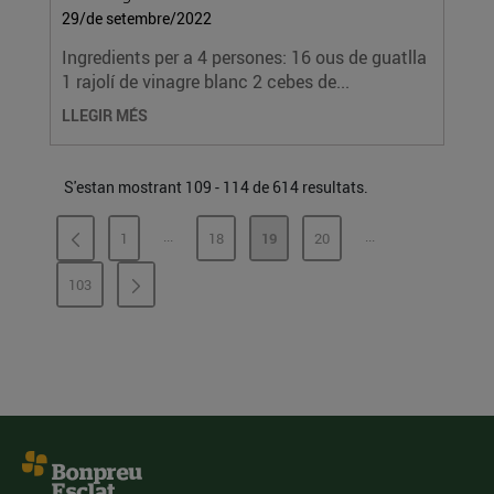
29/de setembre/2022
Ingredients per a 4 persones: 16 ous de guatlla
1 rajolí de vinagre blanc 2 cebes de...
LLEGIR MÉS
S'estan mostrant 109 - 114 de 614 resultats.
...
...
1
18
19
20
PÀGINES INTERMÈDIES
PÀGINES INTERMÈ
PÀGINA
PÀGINA
PÀGINA
PÀGINA
103
PÀGINA