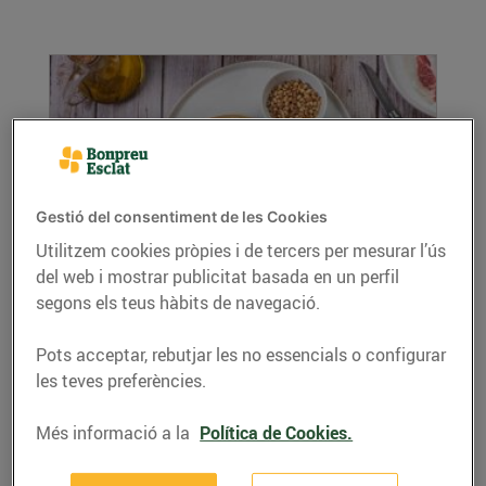
Gestió del consentiment de les Cookies
Utilitzem cookies pròpies i de tercers per mesurar l’ús
Coca de pernil i brie
del web i mostrar publicitat basada en un perfil
segons els teus hàbits de navegació.
08/de novembre/2022
Ingredients per 4 persones: Per a la massa de
Pots acceptar, rebutjar les no essencials o configurar
coca: 250 grams de farina panificable 5
les teves preferències.
grams...
LLEGIR MÉS
Més informació a la
Política de Cookies.