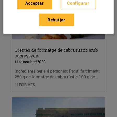
Acceptar
Configurar
Rebutjar
Crestes de formatge de cabra rústic amb
sobrassada
11/d’octubre/2022
Ingredients per a 4 persones: Per al farciment:
250 g de formatge de cabra rústic 100 g de...
LLEGIR MÉS