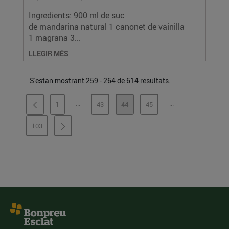
Ingredients: 900 ml de suc
de mandarina natural 1 canonet de vainilla
1 magrana 3...
LLEGIR MÉS
S'estan mostrant 259 - 264 de 614 resultats.
...
...
1
43
44
45
PÀGINES INTERMÈDIES
PÀGINES INTERMÈ
PÀGINA
PÀGINA
PÀGINA
PÀGINA
103
PÀGINA