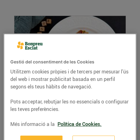
Gestió del consentiment de les Cookies
Utilitzem cookies pròpies i de tercers per mesurar l’ús
del web i mostrar publicitat basada en un perfil
Anyell de llet rostit amb cebetes i
moscatell
segons els teus hàbits de navegació.
04/de desembre/2020
Pots acceptar, rebutjar les no essencials o configurar
Ingredients per a 4 persones: 1 espatlla d’anyell
les teves preferències.
de llet 1 cabeça d’alls 300 g de...
LLEGIR MÉS
Més informació a la
Política de Cookies.