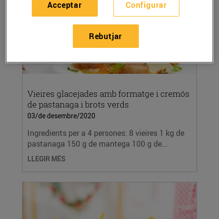
Acceptar
Configurar
Rebutjar
Vieires glacejades amb formatge i cremós
de pastanaga i brots verds
03/de desembre/2020
Ingredients per a 4 persones: 8 vieires 1 kg de
pastanaga 150 g de mantega 100 g de...
LLEGIR MÉS