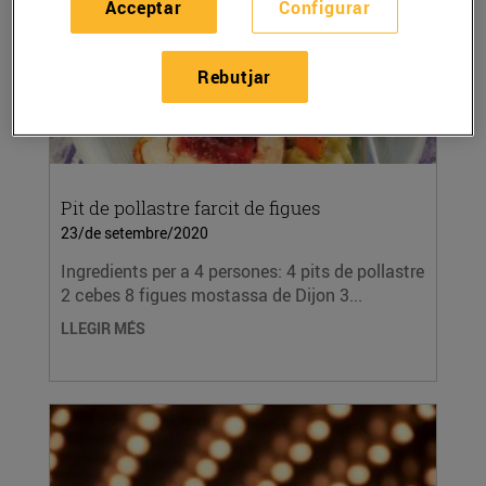
Acceptar
Configurar
Rebutjar
Pit de pollastre farcit de figues
23/de setembre/2020
Ingredients per a 4 persones: 4 pits de pollastre
2 cebes 8 figues mostassa de Dijon 3...
LLEGIR MÉS