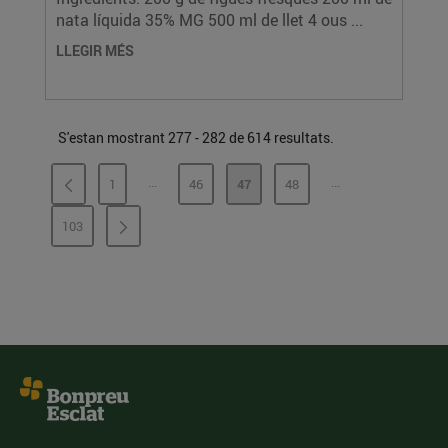
nata líquida 35% MG 500 ml de llet 4 ous ...
LLEGIR MÉS
S'estan mostrant 277 - 282 de 614 resultats.
...
...
1
46
47
48
PÀGINES INTERMÈDIES
PÀGINES INTERMÈ
PÀGINA
PÀGINA
PÀGINA
PÀGINA
103
PÀGINA