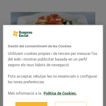
Gestió del consentiment de les Cookies
Utilitzem cookies pròpies i de tercers per mesurar l’ús
del web i mostrar publicitat basada en un perfil
Lasanya de tofu i espinacs
segons els teus hàbits de navegació.
01/d’octubre/2020
Ingredients (4 persones): 500 g d’espinacs
Pots acceptar, rebutjar les no essencials o configurar
frescos 2 grans d’all sal marina 200 ml de
les teves preferències.
crema de...
LLEGIR MÉS
Més informació a la
Política de Cookies.