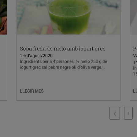
Sopa freda de meló amb iogurt grec
P
v
19/d’agost/2020
Ingredients per a 4 persones: ½ meló 250 g de
1
iogurt grec sal pebre negre oli d’oliva verge...
In
15
LLEGIR MÉS
L
1
PÀG