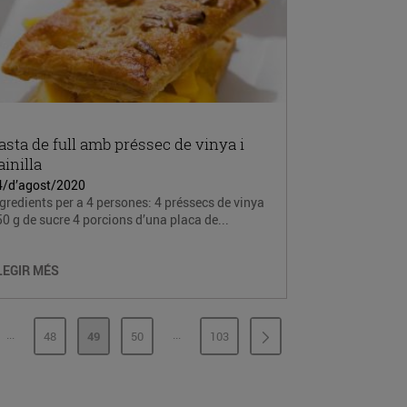
asta de full amb préssec de vinya i
ainilla
4/d’agost/2020
gredients per a 4 persones: 4 préssecs de vinya
0 g de sucre 4 porcions d’una placa de...
LEGIR MÉS
...
...
48
49
50
103
PÀGINES INTERMÈDIES
PÀGINES INTERMÈDIES
INA
PÀGINA
PÀGINA
PÀGINA
PÀGINA