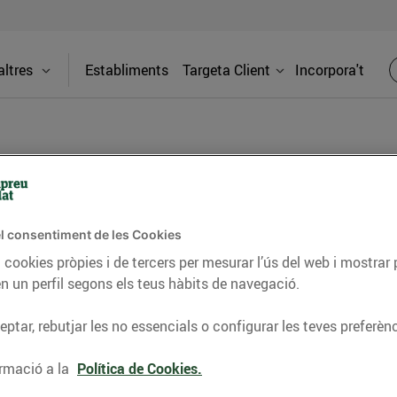
ltres
Establiments
Targeta Client
Incorpora't
BLOG
l consentiment de les Cookies
ceptes, consells nutricionals, informació d’actualitat
 cookies pròpies i de tercers per mesurar l’ús del web i mostrar 
n un perfil segons els teus hàbits de navegació.
del nostre territori i molts altres temes.
ptar, rebutjar les no essencials o configurar les teves preferènc
TAT
CONSELLS I HÀBITS SALUDABLES
ENERGIA
GASTRONOMIA
rmació a la
Política de Cookies.