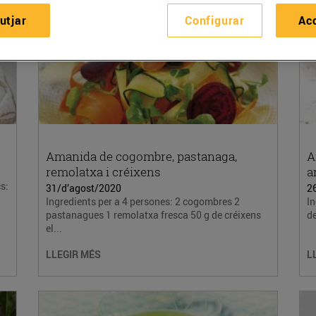
utjar
Configurar
Ac
Amanida de cogombre, pastanaga,
A
remolatxa i créixens
a
s:
31/d’agost/2020
2
Ingredients per a 4 persones: 2 cogombres 2
In
pastanagues 1 remolatxa fresca 50 g de créixens
de
el...
LLEGIR MÉS
L