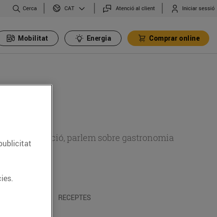
Cerca
Atenció al client
Iniciar sessió
CAT
Mobilitat
Energia
Comprar online
 sobre alimentació, parlem sobre gastronomia
publicitat
ies.
 I TRADICIONS
RECEPTES