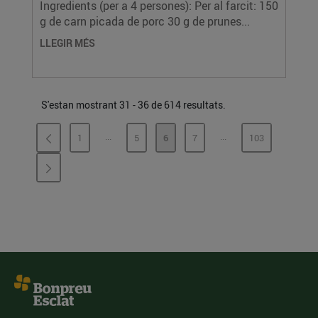
Ingredients (per a 4 persones): Per al farcit: 150
g de carn picada de porc 30 g de prunes...
LLEGIR MÉS
S'estan mostrant 31 - 36 de 614 resultats.
...
...
1
5
6
7
103
PÀGINES INTERMÈDIES
PÀGINES INTERMÈDI
PÀGINA
PÀGINA
PÀGINA
PÀGINA
PÀGINA