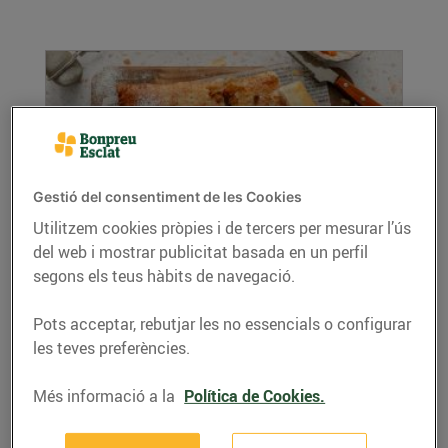
Gestió del consentiment de les Cookies
Utilitzem cookies pròpies i de tercers per mesurar l’ús
del web i mostrar publicitat basada en un perfil
Coca de llardons amb taronja confitada i
segons els teus hàbits de navegació.
pinyons
03/de febrer/2025
Pots acceptar, rebutjar les no essencials o configurar
Ingredients (per a 4 persones): 1 làmina de
les teves preferències.
pasta de full rectangular 150 g de llardons
100...
Més informació a la
Política de Cookies.
LLEGIR MÉS