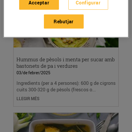
Acceptar
Configurar
Rebutjar
Hummus de pèsols i menta per sucar amb
bastonets de pa i verdures
03/de febrer/2025
Ingredients (per a 4 persones): 600 g de cigrons
cuits 300-320 g de pèsols (frescos o...
LLEGIR MÉS