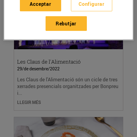
Acceptar
Configurar
Rebutjar
Les Claus de l'Alimentació
29/de desembre/2022
Les Claus de l'Alimentació són un cicle de tres
xerrades presencials organitzades per Bonpreu
i...
LLEGIR MÉS