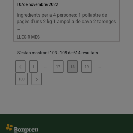
10/de novembre/2022
Ingredients per a 4 persones: 1 pollastre de
pagès d’uns 2 kg 1 ampolla de cava 2 taronges
...
LLEGIR MÉS
S'estan mostrant 103 - 108 de 614 resultats.
...
...
1
17
18
19
PÀGINES INTERMÈDIES
PÀGINES INTERMÈ
PÀGINA
PÀGINA
PÀGINA
PÀGINA
103
PÀGINA