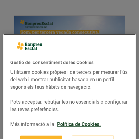
Gestió del consentiment de les Cookies
Utilitzem cookies pròpies i de tercers per mesurar l’ús
Som el supermercat online més barat en
del web i mostrar publicitat basada en un perfil
l'àmbit estatal, per tercera vegada
segons els teus hàbits de navegació.
consecutiva
02/de gener/2023
Pots acceptar, rebutjar les no essencials o configurar
les teves preferències.
Segons l’Observatori Trimestral de la Compra
Bàsica de ConsumoClaro, BonpreuEsclat...
Més informació a la
Política de Cookies.
LLEGIR MÉS