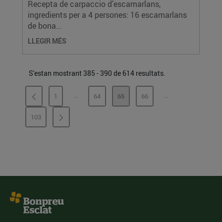
Recepta de carpaccio d’escamarlans,
ingredients per a 4 persones: 16 escamarlans
de bona...
LLEGIR MÉS
S'estan mostrant 385 - 390 de 614 resultats.
...
...
1
64
65
66
PÀGINES INTERMÈDIES
PÀGINES INTERMÈ
PÀGINA
PÀGINA
PÀGINA
PÀGINA
103
PÀGINA