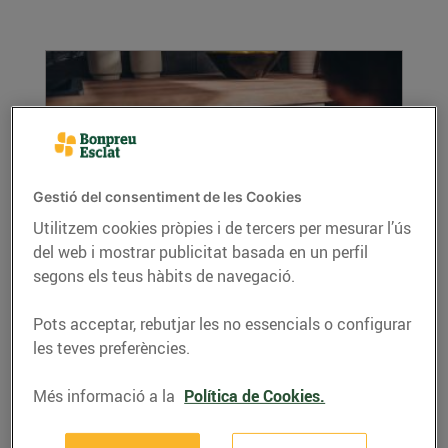
Gestió del consentiment de les Cookies
Utilitzem cookies pròpies i de tercers per mesurar l’ús
del web i mostrar publicitat basada en un perfil
Aprenem a fer servir el forn
segons els teus hàbits de navegació.
15/de novembre/2019
S’apropen les festes i els àpats de Nadal.
Pots acceptar, rebutjar les no essencials o configurar
Descobreix totes les opcions que t’ofereix la
les teves preferències.
cuina al...
LLEGIR MÉS
Més informació a la
Política de Cookies.