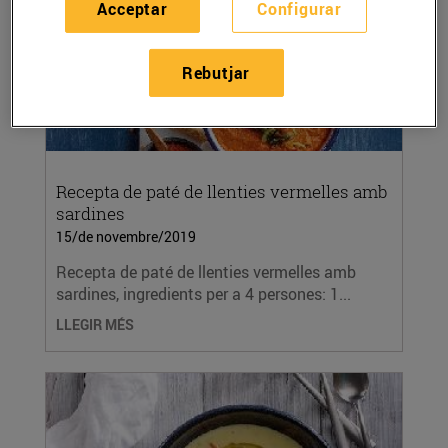
Acceptar
Configurar
Rebutjar
Recepta de paté de llenties vermelles amb
sardines
15/de novembre/2019
Recepta de paté de llenties vermelles amb
sardines, ingredients per a 4 persones: 1...
LLEGIR MÉS