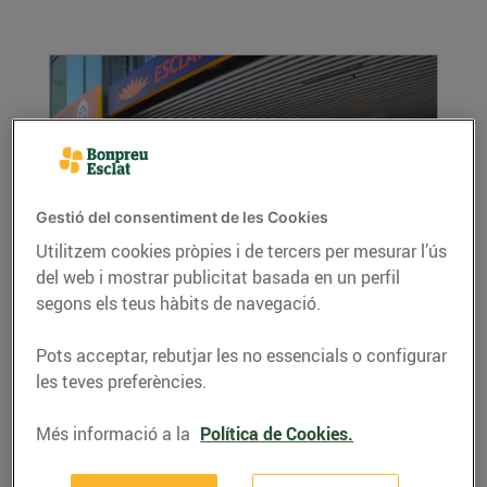
Gestió del consentiment de les Cookies
Utilitzem cookies pròpies i de tercers per mesurar l’ús
Esclat Online, la compra més ràpida, fàcil i
del web i mostrar publicitat basada en un perfil
còmoda
segons els teus hàbits de navegació.
23/de gener/2017
Pots acceptar, rebutjar les no essencials o configurar
Els hipermercats Esclat de Terrassa, Sant Joan
les teves preferències.
Despí i Vic Nord compten amb un nou servei
més...
Més informació a la
Política de Cookies.
LLEGIR MÉS