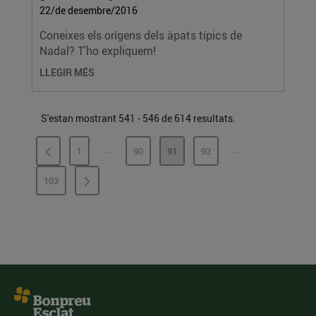
22/de desembre/2016
Coneixes els orígens dels àpats típics de
Nadal? T'ho expliquem!
LLEGIR MÉS
S'estan mostrant 541 - 546 de 614 resultats.
...
...
1
90
91
92
PÀGINES INTERMÈDIES
PÀGINES INTERMÈ
PÀGINA
PÀGINA
PÀGINA
PÀGINA
103
PÀGINA