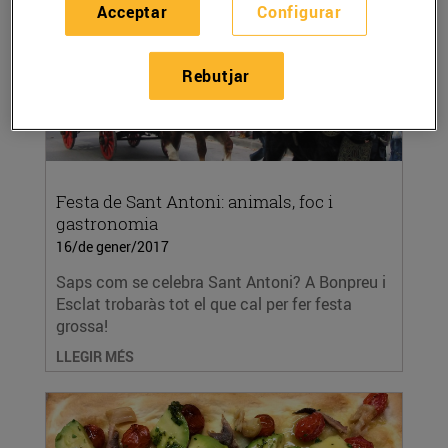
Acceptar
Configurar
Rebutjar
Festa de Sant Antoni: animals, foc i
gastronomia
16/de gener/2017
Saps com se celebra Sant Antoni? A Bonpreu i
Esclat trobaràs tot el que cal per fer festa
grossa!
LLEGIR MÉS