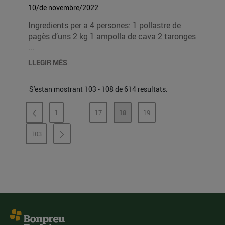
10/de novembre/2022
Ingredients per a 4 persones: 1 pollastre de
pagès d’uns 2 kg 1 ampolla de cava 2 taronges
...
LLEGIR MÉS
S'estan mostrant 103 - 108 de 614 resultats.
...
...
1
17
18
19
PÀGINES INTERMÈDIES
PÀGINES INTERMÈ
PÀGINA
PÀGINA
PÀGINA
PÀGINA
103
PÀGINA