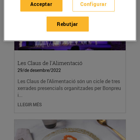
Acceptar
Configurar
Rebutjar
Les Claus de l'Alimentació
29/de desembre/2022
Les Claus de l'Alimentació són un cicle de tres
xerrades presencials organitzades per Bonpreu
i...
LLEGIR MÉS