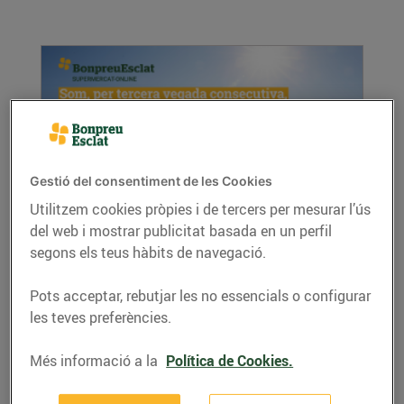
Gestió del consentiment de les Cookies
Utilitzem cookies pròpies i de tercers per mesurar l’ús
Som el supermercat online més barat en
del web i mostrar publicitat basada en un perfil
l'àmbit estatal, per tercera vegada
segons els teus hàbits de navegació.
consecutiva
02/de gener/2023
Pots acceptar, rebutjar les no essencials o configurar
les teves preferències.
Segons l’Observatori Trimestral de la Compra
Bàsica de ConsumoClaro, BonpreuEsclat...
Més informació a la
Política de Cookies.
LLEGIR MÉS