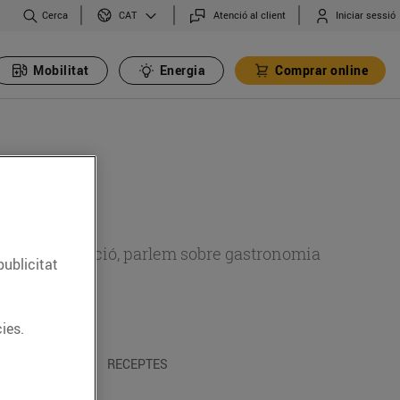
Cerca
Atenció al client
Iniciar sessió
CAT
Mobilitat
Energia
Comprar online
 sobre alimentació, parlem sobre gastronomia
publicitat
ies.
 I TRADICIONS
RECEPTES