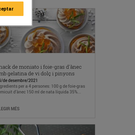
ceptar
nack de moniato i foie-gras d'ànec
mb gelatina de vi dolç i pinyons
4/de desembre/2021
gredients per a 4 persones: 100 g de foie-gras
micuit d’ànec 150 ml de nata líquida 35%...
LEGIR MÉS