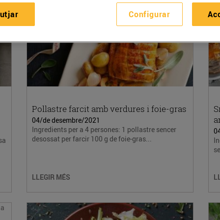
utjar
Configurar
Ac
Pollastre farcit amb verdures i foie-gras
S
a
04/de desembre/2021
Ingredients per a 4 persones: 1 pollastre sencer
0
desossat per farcir 100 g de foie-gras...
sa
In
se
LLEGIR MÉS
L