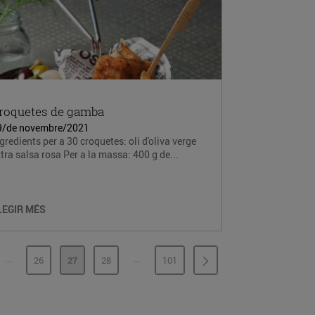
roquetes de gamba
9/de novembre/2021
gredients per a 30 croquetes: oli d'oliva verge
tra salsa rosa Per a la massa: 400 g de...
LEGIR MÉS
...
...
26
27
28
101
PÀGINES INTERMÈDIES
PÀGINES INTERMÈDIES
INA
PÀGINA
PÀGINA
PÀGINA
PÀGINA