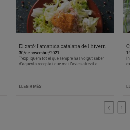
El xató: l'amanida catalana de l'hivern
C
30/de novembre/2021
1
T’expliquem tot el que sempre has volgut saber
In
d’aquesta recepta i que mai t’avies atrevit a...
ex
LLEGIR MÉS
L
1
PÀG