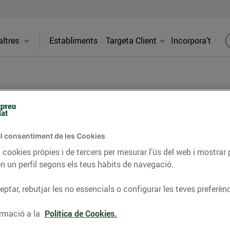
ltres
Establiments
Targeta Client
Incorpora't
BLOG
l consentiment de les Cookies
ceptes, consells nutricionals, informació d’actualitat
 cookies pròpies i de tercers per mesurar l’ús del web i mostrar 
n un perfil segons els teus hàbits de navegació.
del nostre territori i molts altres temes.
ptar, rebutjar les no essencials o configurar les teves preferènc
TAT
CONSELLS I HÀBITS SALUDABLES
ENERGIA
GASTRONOMIA
rmació a la
Política de Cookies.