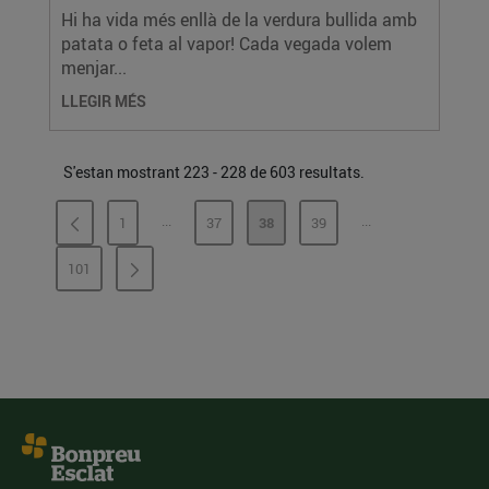
Hi ha vida més enllà de la verdura bullida amb
patata o feta al vapor! Cada vegada volem
menjar...
LLEGIR MÉS
S'estan mostrant 223 - 228 de 603 resultats.
...
...
1
37
38
39
PÀGINES INTERMÈDIES
PÀGINES INTERMÈ
PÀGINA
PÀGINA
PÀGINA
PÀGINA
101
PÀGINA