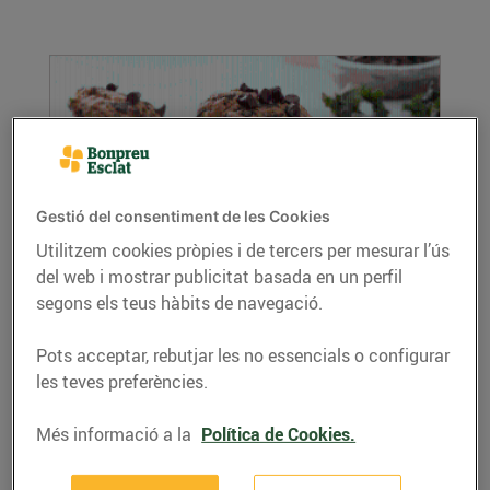
Gestió del consentiment de les Cookies
Utilitzem cookies pròpies i de tercers per mesurar l’ús
del web i mostrar publicitat basada en un perfil
Galetes de col kale i coco
segons els teus hàbits de navegació.
24/de febrer/2021
Ingredients per a 4 persones: 150 g de panela
Pots acceptar, rebutjar les no essencials o configurar
180 g de farina 100 g de coco ratllat 50 g de ...
les teves preferències.
LLEGIR MÉS
Més informació a la
Política de Cookies.