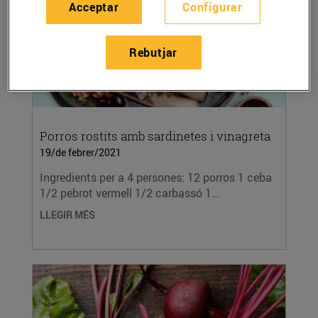
Acceptar
Configurar
Rebutjar
Porros rostits amb sardinetes i vinagreta
19/de febrer/2021
Ingredients per a 4 persones: 12 porros 1 ceba
1/2 pebrot vermell 1/2 carbassó 1...
LLEGIR MÉS