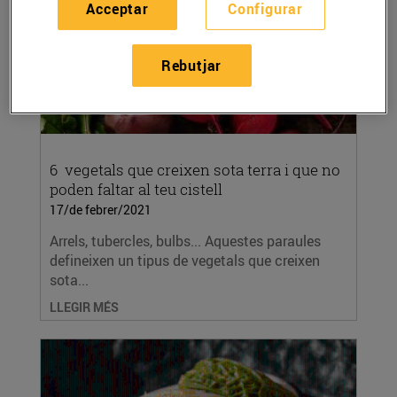
Acceptar
Configurar
Rebutjar
6 vegetals que creixen sota terra i que no
poden faltar al teu cistell
17/de febrer/2021
Arrels, tubercles, bulbs... Aquestes paraules
defineixen un tipus de vegetals que creixen
sota...
LLEGIR MÉS