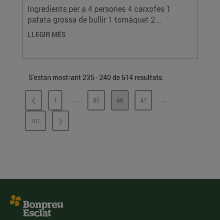
Ingredients per a 4 persones 4 carxofes 1
patata grossa de bullir 1 tomàquet 2...
LLEGIR MÉS
S'estan mostrant 235 - 240 de 614 resultats.
...
...
1
39
40
41
PÀGINES INTERMÈDIES
PÀGINES INTERMÈ
PÀGINA
PÀGINA
PÀGINA
PÀGINA
103
PÀGINA