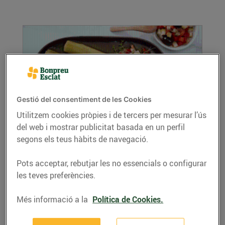
Gestió del consentiment de les Cookies
Utilitzem cookies pròpies i de tercers per mesurar l’ús
del web i mostrar publicitat basada en un perfil
Porros rostits amb sardinetes i vinagreta
segons els teus hàbits de navegació.
19/de febrer/2021
Ingredients per a 4 persones: 12 porros 1 ceba
Pots acceptar, rebutjar les no essencials o configurar
1/2 pebrot vermell 1/2 carbassó 1...
les teves preferències.
LLEGIR MÉS
Més informació a la
Política de Cookies.