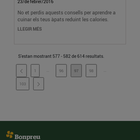
23/de febrer/2016
No et perdis aquests consells per aprendre a
cuinar els teus àpats reduint les calories.
LLEGIR MÉS
S'estan mostrant 577 - 582 de 614 resultats.
...
...
1
96
97
98
PÀGINES INTERMÈDIES
PÀGINES INTERMÈ
PÀGINA
PÀGINA
PÀGINA
PÀGINA
103
PÀGINA