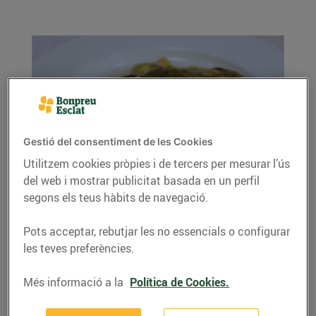
Gestió del consentiment de les Cookies
Utilitzem cookies pròpies i de tercers per mesurar l’ús
Bacallà al pil pil d'olives negres
del web i mostrar publicitat basada en un perfil
23/de març/2016
segons els teus hàbits de navegació.
Si t'agrada el bacallà, estem segurs que
Pots acceptar, rebutjar les no essencials o configurar
aquesta recepta t'encantarà!
les teves preferències.
LLEGIR MÉS
Més informació a la
Política de Cookies.