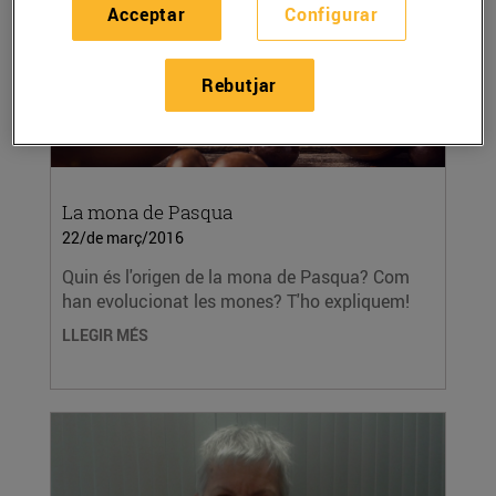
Acceptar
Configurar
Rebutjar
La mona de Pasqua
22/de març/2016
Quin és l'origen de la mona de Pasqua? Com
han evolucionat les mones? T'ho expliquem!
LLEGIR MÉS