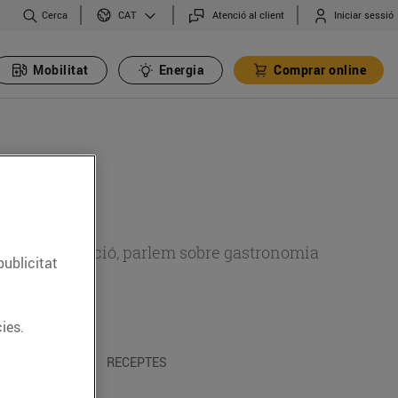
Cerca
Atenció al client
Iniciar sessió
CAT
Mobilitat
Energia
Comprar online
 sobre alimentació, parlem sobre gastronomia
publicitat
ies.
 I TRADICIONS
RECEPTES