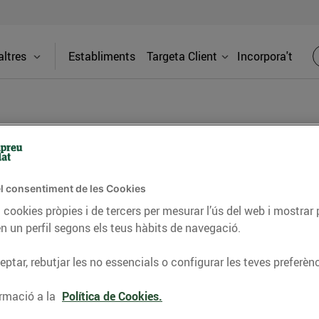
ltres
Establiments
Targeta Client
Incorpora't
BLOG
l consentiment de les Cookies
ceptes, consells nutricionals, informació d’actualitat
 cookies pròpies i de tercers per mesurar l’ús del web i mostrar 
n un perfil segons els teus hàbits de navegació.
del nostre territori i molts altres temes.
ptar, rebutjar les no essencials o configurar les teves preferènc
TAT
CONSELLS I HÀBITS SALUDABLES
ENERGIA
GASTRONOMIA
rmació a la
Política de Cookies.