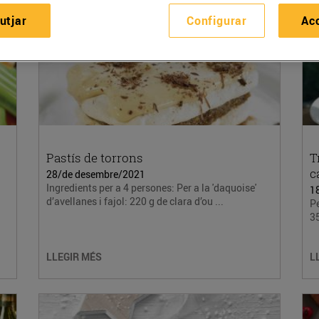
utjar
Configurar
Ac
Pastís de torrons
T
c
28/de desembre/2021
1
Ingredients per a 4 persones: Per a la 'daquoise'
1
d’avellanes i fajol: 220 g de clara d’ou ...
Pe
35
LLEGIR MÉS
L