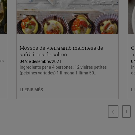
Mossos de vieira amb maionesa de
C
safrà i ous de salmó
n
às
04/de desembre/2021
0
Ingredients per a 4 persones: 12 vieires petites
In
(petxines variades) 1 llimona 1 llima 50...
de
LLEGIR MÉS
L
1
PÀG