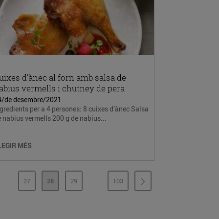
uixes d’ànec al forn amb salsa de
abius vermells i chutney de pera
4/de desembre/2021
gredients per a 4 persones: 8 cuixes d’ànec Salsa
 nabius vermells 200 g de nabius...
LEGIR MÉS
...
...
27
28
29
103
PÀGINES INTERMÈDIES
PÀGINES INTERMÈDIES
INA
PÀGINA
PÀGINA
PÀGINA
PÀGINA