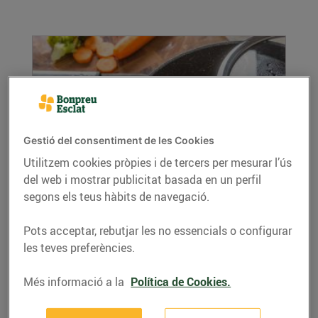
Gestió del consentiment de les Cookies
Utilitzem cookies pròpies i de tercers per mesurar l’ús
del web i mostrar publicitat basada en un perfil
Cuina al vapor, saludable i nutritiva
segons els teus hàbits de navegació.
11/de novembre/2021
Cuinar al vapor té molts avantatges, ja que és
Pots acceptar, rebutjar les no essencials o configurar
una de les maneres més saludables que hi ha
les teves preferències.
de...
LLEGIR MÉS
Més informació a la
Política de Cookies.