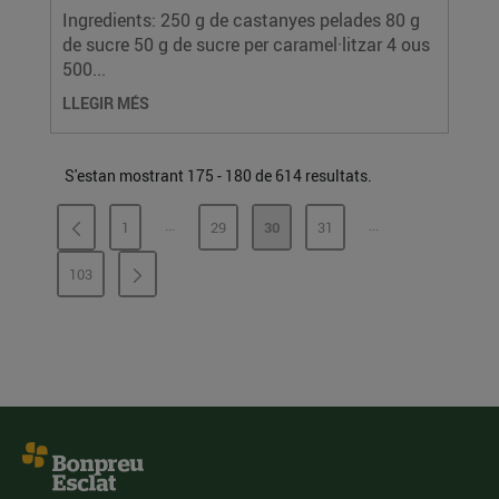
Ingredients: 250 g de castanyes pelades 80 g
de sucre 50 g de sucre per caramel·litzar 4 ous
500...
LLEGIR MÉS
S'estan mostrant 175 - 180 de 614 resultats.
...
...
1
29
30
31
PÀGINES INTERMÈDIES
PÀGINES INTERMÈ
PÀGINA
PÀGINA
PÀGINA
PÀGINA
103
PÀGINA