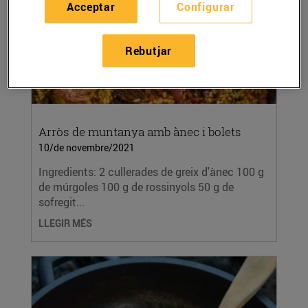
Acceptar
Configurar
Rebutjar
Arròs de muntanya amb ànec i bolets
10/de novembre/2021
Ingredients: 2 cullerades de greix d'ànec 100 g
de múrgoles 100 g de rossinyols 50 g de
sofregit...
LLEGIR MÉS