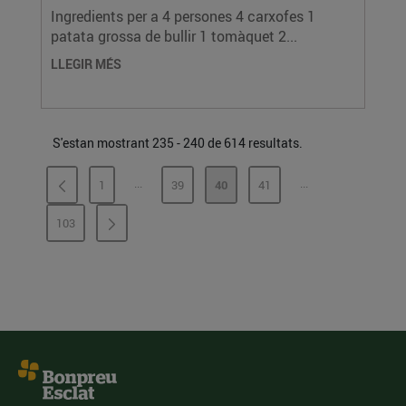
Ingredients per a 4 persones 4 carxofes 1
patata grossa de bullir 1 tomàquet 2...
LLEGIR MÉS
S'estan mostrant 235 - 240 de 614 resultats.
...
...
1
39
40
41
PÀGINES INTERMÈDIES
PÀGINES INTERMÈ
PÀGINA
PÀGINA
PÀGINA
PÀGINA
103
PÀGINA