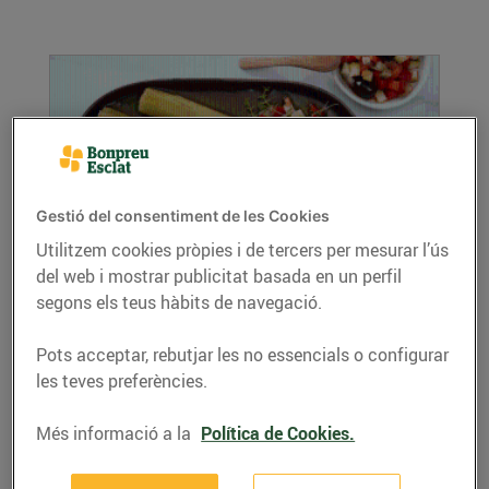
Gestió del consentiment de les Cookies
Utilitzem cookies pròpies i de tercers per mesurar l’ús
del web i mostrar publicitat basada en un perfil
Porros rostits amb sardinetes i vinagreta
segons els teus hàbits de navegació.
19/de febrer/2021
Ingredients per a 4 persones: 12 porros 1 ceba
Pots acceptar, rebutjar les no essencials o configurar
1/2 pebrot vermell 1/2 carbassó 1...
les teves preferències.
LLEGIR MÉS
Més informació a la
Política de Cookies.