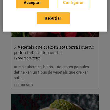
Acceptar
Configurar
Rebutjar
6 vegetals que creixen sota terra i que no
poden faltar al teu cistell
17/de febrer/2021
Arrels, tubercles, bulbs... Aquestes paraules
defineixen un tipus de vegetals que creixen
sota...
LLEGIR MÉS