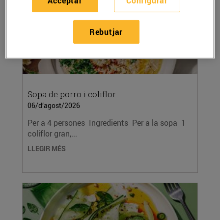
Acceptar
Configurar
Rebutjar
Sopa de porro i coliflor
06/d’agost/2026
Per a 4 persones Ingredients Per a la sopa 1
coliflor gran,...
LLEGIR MÉS