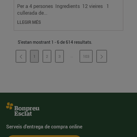
Per a 4 persones Ingredients 12 vieires 1
cullerada de...
LLEGIR MÉS
S'estan mostrant 1 - 6 de 614 resultats.
...
1
2
3
103
PÀGINES INTERMÈDIES
PÀGINA
PÀGINA
PÀGINA
PÀGINA
Serveis d'entrega de compra online