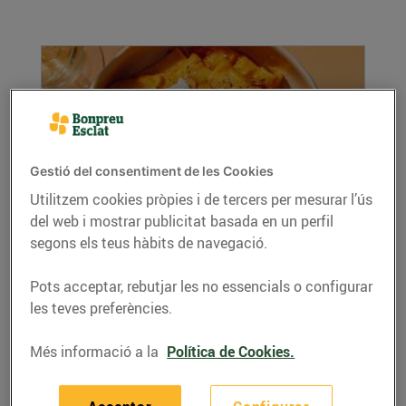
Gestió del consentiment de les Cookies
Utilitzem cookies pròpies i de tercers per mesurar l’ús
del web i mostrar publicitat basada en un perfil
Pasta de carbassa i misso amb xips d'all
segons els teus hàbits de navegació.
06/d’agost/2026
Per a 4 persones Ingredients Per a la pasta i la
Pots acceptar, rebutjar les no essencials o configurar
salsa 450 g...
les teves preferències.
LLEGIR MÉS
Més informació a la
Política de Cookies.