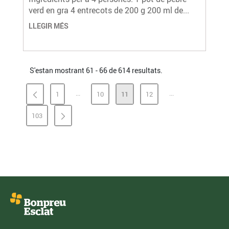
verd en gra 4 entrecots de 200 g 200 ml de...
LLEGIR MÉS
S'estan mostrant 61 - 66 de 614 resultats.
...
...
1
10
11
12
PÀGINES INTERMÈDIES
PÀGINES INTERMÈ
PÀGINA
PÀGINA
PÀGINA
PÀGINA
103
PÀGINA