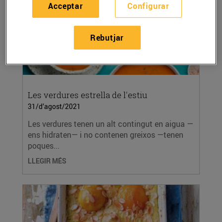
Acceptar
Configurar
Rebutjar
Les verdures estrella de l'estiu
31/d’agost/2021
Les verdures tenen un alt contingut en aigua —
ens hidraten— i no contenen greixos —tenen
poques...
LLEGIR MÉS