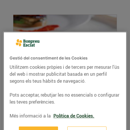
Gestió del consentiment de les Cookies
Utilitzem cookies pròpies i de tercers per mesurar l’ús
Pastís de verdures
del web i mostrar publicitat basada en un perfil
segons els teus hàbits de navegació.
02/de setembre/2021
Ingredients per a 4 persones: 4 albergínies 3
Pots acceptar, rebutjar les no essencials o configurar
pebrots vermells 3 patates 4 carbasses 250 ml
les teves preferències.
de...
LLEGIR MÉS
Més informació a la
Política de Cookies.