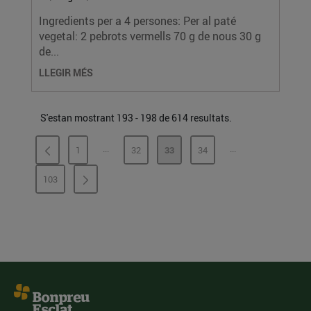
Ingredients per a 4 persones: Per al paté
vegetal: 2 pebrots vermells 70 g de nous 30 g
de...
LLEGIR MÉS
S'estan mostrant 193 - 198 de 614 resultats.
...
...
1
32
33
34
PÀGINES INTERMÈDIES
PÀGINES INTERMÈ
PÀGINA
PÀGINA
PÀGINA
PÀGINA
103
PÀGINA