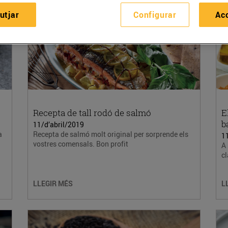
utjar
Configurar
Ac
Recepta de tall rodó de salmó
E
b
11/d’abril/2019
a
Recepta de salmó molt original per sorprende els
1
vostres comensals. Bon profit
A 
cl
LLEGIR MÉS
L