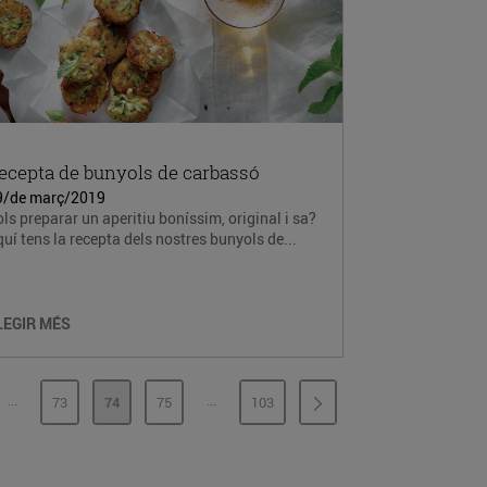
ecepta de bunyols de carbassó
9/de març/2019
ls preparar un aperitiu boníssim, original i sa?
uí tens la recepta dels nostres bunyols de...
LEGIR MÉS
...
...
73
74
75
103
PÀGINES INTERMÈDIES
PÀGINES INTERMÈDIES
INA
PÀGINA
PÀGINA
PÀGINA
PÀGINA