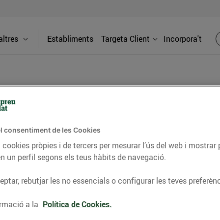
ltres
Establiments
Targeta Client
Incorpora't
BLOG
l consentiment de les Cookies
ceptes, consells nutricionals, informació d’actualitat
 cookies pròpies i de tercers per mesurar l’ús del web i mostrar 
n un perfil segons els teus hàbits de navegació.
del nostre territori i molts altres temes.
ptar, rebutjar les no essencials o configurar les teves preferènc
TAT
CONSELLS I HÀBITS SALUDABLES
ENERGIA
GASTRONOMIA
rmació a la
Política de Cookies.