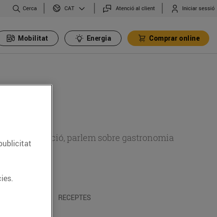
Cerca
Atenció al client
Iniciar sessió
CAT
Mobilitat
Energia
Comprar online
 sobre alimentació, parlem sobre gastronomia
publicitat
ies.
 I TRADICIONS
RECEPTES