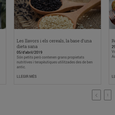
Les llavors i els cereals, la base d’una
R
dieta sana
2
Vo
05/d’abril/2019
Aq
Són petits però contenen grans propietats
nutritives i terapèutiques utilitzades des de ben
antic.
LLEGIR MÉS
L
1
PÀG