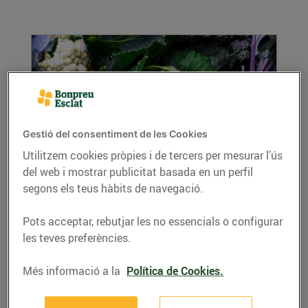
Gestió del consentiment de les Cookies
Utilitzem cookies pròpies i de tercers per mesurar l’ús
del web i mostrar publicitat basada en un perfil
Crucíferes, les hortalisses d’hivern
segons els teus hàbits de navegació.
15/de febrer/2019
Les múltiples propietats nutritives i
Pots acceptar, rebutjar les no essencials o configurar
terapèutiques d’aquest grup d’hortalisses
les teves preferències.
ajuden a afrontar...
LLEGIR MÉS
Més informació a la
Política de Cookies.