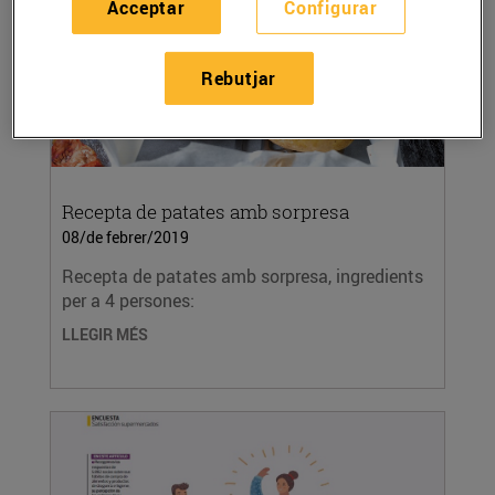
Acceptar
Configurar
Rebutjar
Recepta de patates amb sorpresa
08/de febrer/2019
Recepta de patates amb sorpresa, ingredients
per a 4 persones:
LLEGIR MÉS