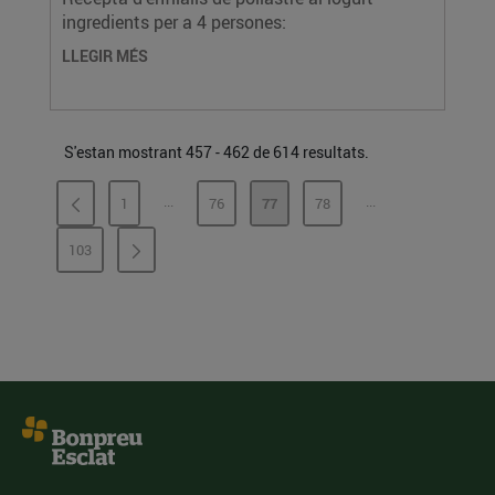
ingredients per a 4 persones:
LLEGIR MÉS
S'estan mostrant 457 - 462 de 614 resultats.
...
...
1
76
77
78
PÀGINES INTERMÈDIES
PÀGINES INTERMÈ
PÀGINA
PÀGINA
PÀGINA
PÀGINA
103
PÀGINA