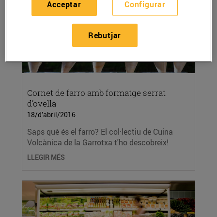
Acceptar
Configurar
Rebutjar
Cornet de farro amb formatge serrat
d’ovella
18/d’abril/2016
Saps què és el farro? El col·lectiu de Cuina
Volcànica de la Garrotxa t'ho descobreix!
LLEGIR MÉS