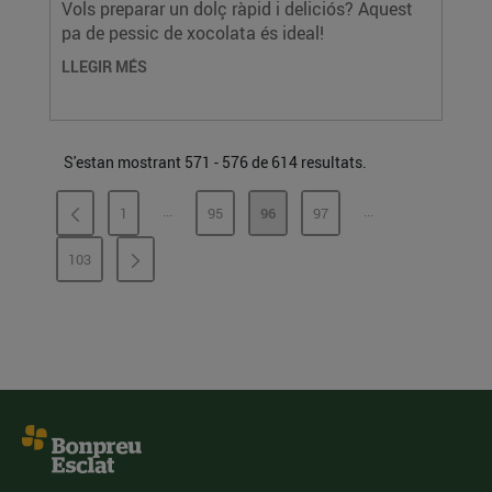
Vols preparar un dolç ràpid i deliciós? Aquest
pa de pessic de xocolata és ideal!
LLEGIR MÉS
S'estan mostrant 571 - 576 de 614 resultats.
...
...
1
95
96
97
PÀGINES INTERMÈDIES
PÀGINES INTERMÈ
PÀGINA
PÀGINA
PÀGINA
PÀGINA
103
PÀGINA