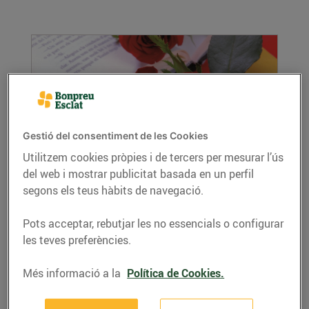
Gestió del consentiment de les Cookies
Utilitzem cookies pròpies i de tercers per mesurar l’ús
del web i mostrar publicitat basada en un perfil
Preparem la Diada de Sant Jordi!
segons els teus hàbits de navegació.
20/d’abril/2016
Segurament saps d'on ve la tradició de regalar
Pots acceptar, rebutjar les no essencials o configurar
roses per Sant Jordi, però saps per què es
les teves preferències.
regalen...
LLEGIR MÉS
Més informació a la
Política de Cookies.