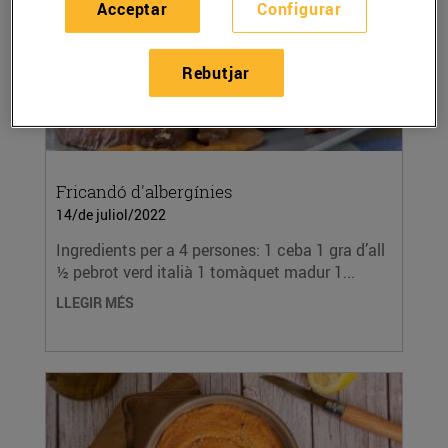
Acceptar
Configurar
Rebutjar
Fricandó d'albergínies
14/de juliol/2022
Ingredients per a 4 persones: 1 ceba 1 gra d’all
½ pebrot verd italià 1 tomàquet madur 1...
LLEGIR MÉS