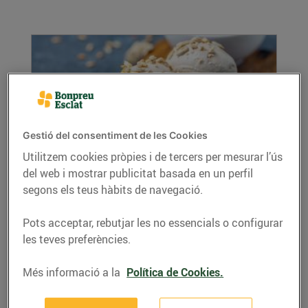
Gestió del consentiment de les Cookies
Utilitzem cookies pròpies i de tercers per mesurar l’ús
del web i mostrar publicitat basada en un perfil
Trucs per fer gelats a casa
segons els teus hàbits de navegació.
15/de juliol/2022
Hi ha moltes maneres de gaudir d’un bon gelat
Pots acceptar, rebutjar les no essencials o configurar
a casa. Pots comprar-te’l i gaudir-ne, però
les teves preferències.
també...
LLEGIR MÉS
Més informació a la
Política de Cookies.