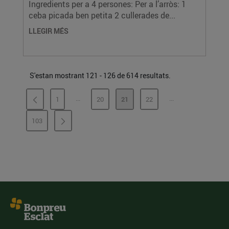
Ingredients per a 4 persones: Per a l’arròs: 1
ceba picada ben petita 2 cullerades de...
LLEGIR MÉS
S'estan mostrant 121 - 126 de 614 resultats.
...
...
1
20
21
22
PÀGINES INTERMÈDIES
PÀGINES INTERMÈ
PÀGINA
PÀGINA
PÀGINA
PÀGINA
103
PÀGINA