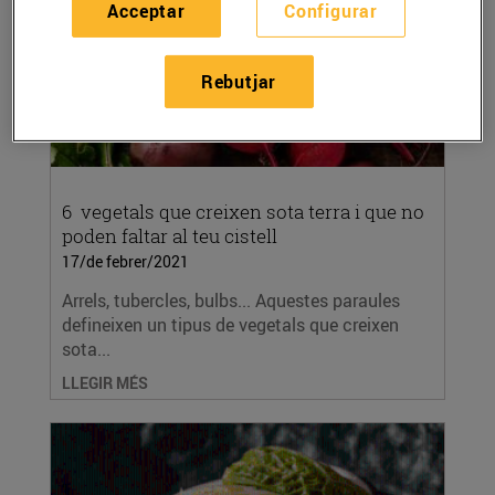
Acceptar
Configurar
Rebutjar
6 vegetals que creixen sota terra i que no
poden faltar al teu cistell
17/de febrer/2021
Arrels, tubercles, bulbs... Aquestes paraules
defineixen un tipus de vegetals que creixen
sota...
LLEGIR MÉS