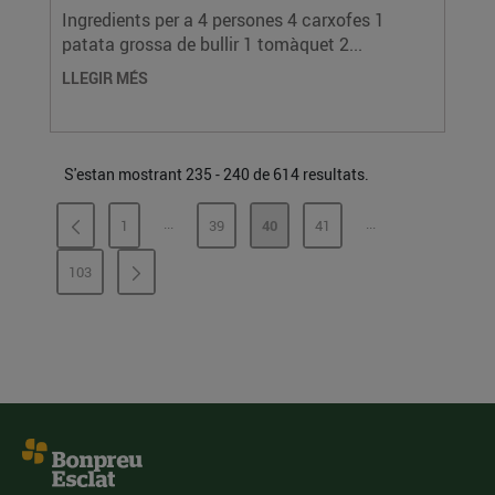
Ingredients per a 4 persones 4 carxofes 1
patata grossa de bullir 1 tomàquet 2...
LLEGIR MÉS
S'estan mostrant 235 - 240 de 614 resultats.
...
...
1
39
40
41
PÀGINES INTERMÈDIES
PÀGINES INTERMÈ
PÀGINA
PÀGINA
PÀGINA
PÀGINA
103
PÀGINA