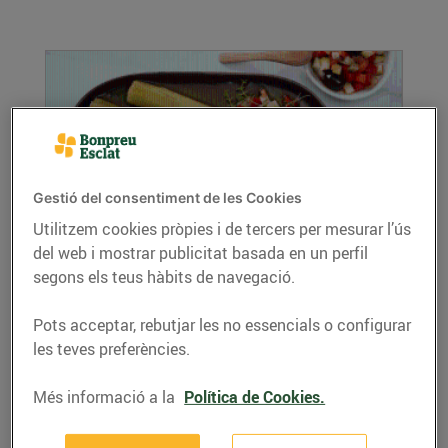
Gestió del consentiment de les Cookies
Utilitzem cookies pròpies i de tercers per mesurar l’ús
del web i mostrar publicitat basada en un perfil
Porros rostits amb sardinetes i vinagreta
segons els teus hàbits de navegació.
19/de febrer/2021
Ingredients per a 4 persones: 12 porros 1 ceba
Pots acceptar, rebutjar les no essencials o configurar
1/2 pebrot vermell 1/2 carbassó 1...
les teves preferències.
LLEGIR MÉS
Més informació a la
Política de Cookies.