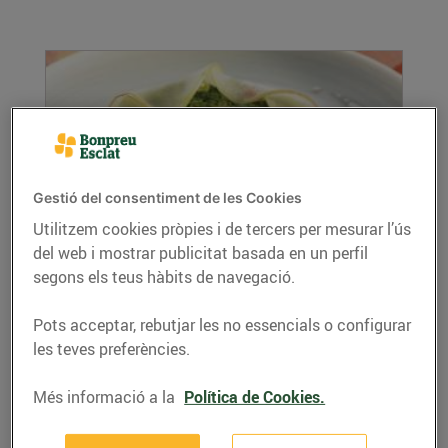
Gestió del consentiment de les Cookies
Utilitzem cookies pròpies i de tercers per mesurar l’ús
del web i mostrar publicitat basada en un perfil
Pastís d'espinacs
segons els teus hàbits de navegació.
02/de setembre/2020
Ingredients (6 persones): Per al pastís
Pots acceptar, rebutjar les no essencials o configurar
d’espinacs: 300 g d’espinacs molt tendres
les teves preferències.
120...
LLEGIR MÉS
Més informació a la
Política de Cookies.