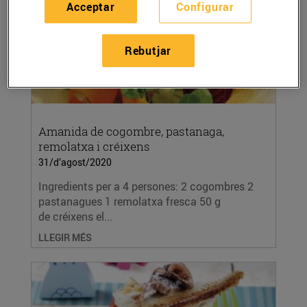
Acceptar
Configurar
Rebutjar
Amanida de cogombre, pastanaga,
remolatxa i créixens
31/d’agost/2020
Ingredients per a 4 persones: 2 cogombres 2
pastanagues 1 remolatxa fresca 50 g
de créixens el...
LLEGIR MÉS