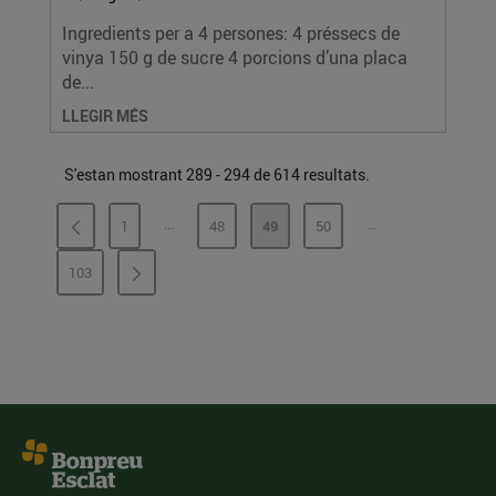
Ingredients per a 4 persones: 4 préssecs de
vinya 150 g de sucre 4 porcions d’una placa
de...
LLEGIR MÉS
S'estan mostrant 289 - 294 de 614 resultats.
...
...
1
48
49
50
PÀGINES INTERMÈDIES
PÀGINES INTERMÈ
PÀGINA
PÀGINA
PÀGINA
PÀGINA
103
PÀGINA