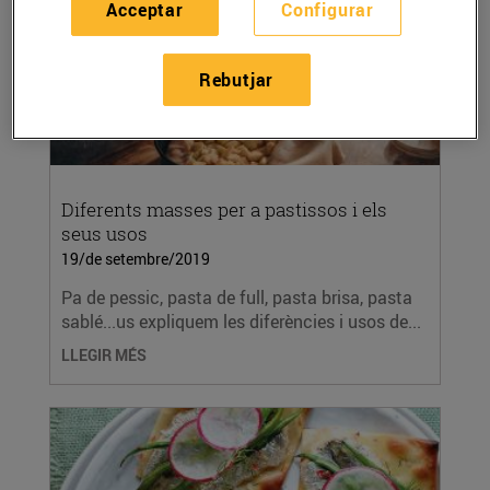
Acceptar
Configurar
Rebutjar
Diferents masses per a pastissos i els
seus usos
19/de setembre/2019
Pa de pessic, pasta de full, pasta brisa, pasta
sablé...us expliquem les diferències i usos de...
LLEGIR MÉS