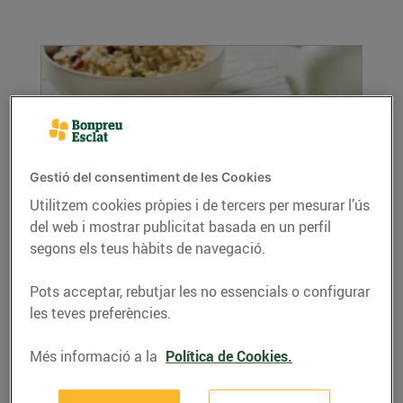
Gestió del consentiment de les Cookies
Utilitzem cookies pròpies i de tercers per mesurar l’ús
del web i mostrar publicitat basada en un perfil
El món de beneficis de les llavors
segons els teus hàbits de navegació.
27/de setembre/2019
Les llavors són un pilar fonamental de la
Pots acceptar, rebutjar les no essencials o configurar
nostra dieta gràcies a la gran quantitat de
les teves preferències.
nutrients...
LLEGIR MÉS
Més informació a la
Política de Cookies.