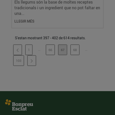
Els llegums són la base de moltes receptes
tradicionals i un ingredient que no pot faltar en
una...
LLEGIR MÉS
S'estan mostrant 397 - 402 de 614 resultats.
...
...
1
66
67
68
PÀGINES INTERMÈDIES
PÀGINES INTERMÈ
PÀGINA
PÀGINA
PÀGINA
PÀGINA
103
PÀGINA