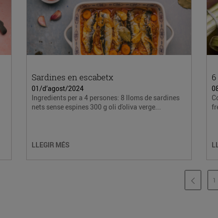
Sardines en escabetx
6
01/d’agost/2024
08
Ingredients per a 4 persones: 8 lloms de sardines
Co
nets sense espines 300 g oli d'oliva verge...
fr
LLEGIR MÉS
L
1
P