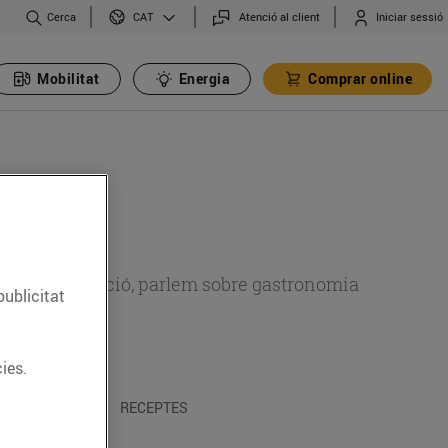
Cerca
Atenció al client
Iniciar sessió
CAT
Mobilitat
Energia
Comprar online
 sobre alimentació, parlem sobre gastronomia
publicitat
ies.
 I TRADICIONS
RECEPTES