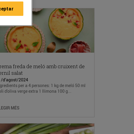
ceptar
rema freda de meló amb cruixent de
ernil salat
1/d’agost/2024
gredients per a 4 persones: 1 kg de meló 50 ml
oli d'oliva verge extra 1 llimona 100 g...
LEGIR MÉS