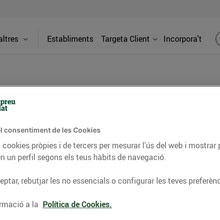
ltres
Establiments
Targeta Client
Incorpora't
BLOG
l consentiment de les Cookies
ceptes, consells nutricionals, informació d’actualitat
 cookies pròpies i de tercers per mesurar l’ús del web i mostrar 
n un perfil segons els teus hàbits de navegació.
del nostre territori i molts altres temes.
ptar, rebutjar les no essencials o configurar les teves preferènc
TAT
CONSELLS I HÀBITS SALUDABLES
ENERGIA
GASTRONOMIA
rmació a la
Política de Cookies.