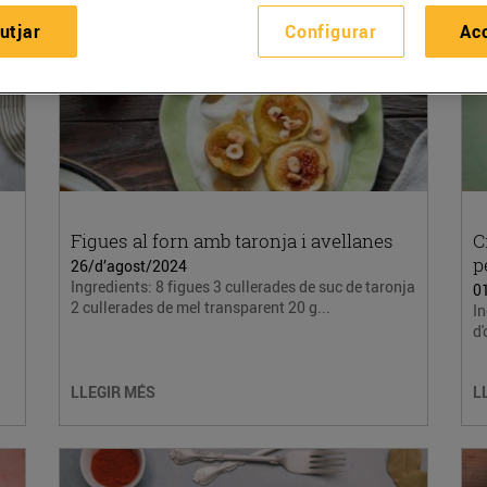
utjar
Configurar
Ac
Figues al forn amb taronja i avellanes
C
p
26/d’agost/2024
Ingredients: 8 figues 3 cullerades de suc de taronja
0
2 cullerades de mel transparent 20 g...
In
d'
LLEGIR MÉS
L