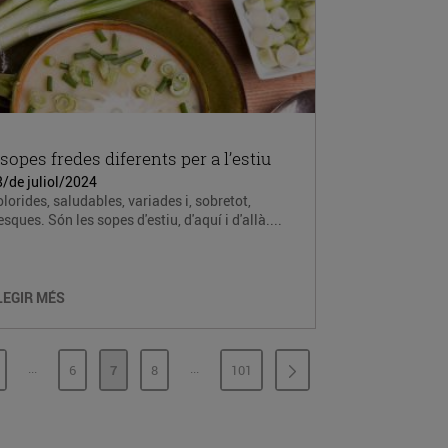
 sopes fredes diferents per a l’estiu
/de juliol/2024
lorides, saludables, variades i, sobretot,
esques. Són les sopes d'estiu, d'aquí i d'allà....
LEGIR MÉS
...
...
6
7
8
101
PÀGINES INTERMÈDIES
PÀGINES INTERMÈDIES
ÀGINA
PÀGINA
PÀGINA
PÀGINA
PÀGINA