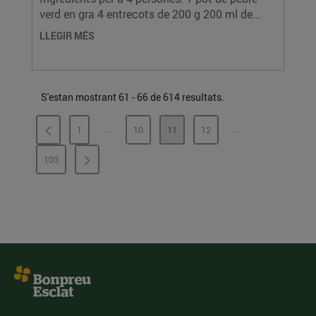
verd en gra 4 entrecots de 200 g 200 ml de...
LLEGIR MÉS
S'estan mostrant 61 - 66 de 614 resultats.
...
...
1
10
11
12
PÀGINES INTERMÈDIES
PÀGINES INTERMÈ
PÀGINA
PÀGINA
PÀGINA
PÀGINA
103
PÀGINA