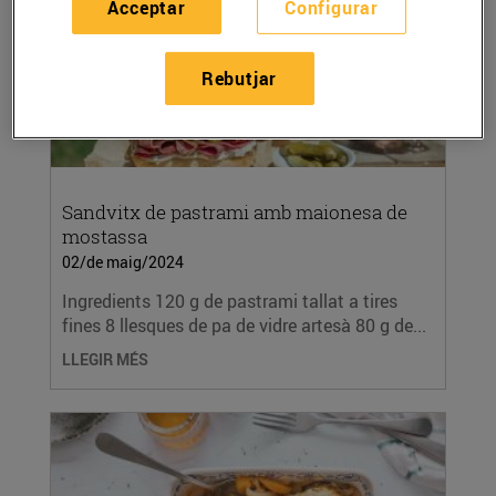
Acceptar
Configurar
Rebutjar
Sandvitx de pastrami amb maionesa de
mostassa
02/de maig/2024
Ingredients 120 g de pastrami tallat a tires
fines 8 llesques de pa de vidre artesà 80 g de...
LLEGIR MÉS