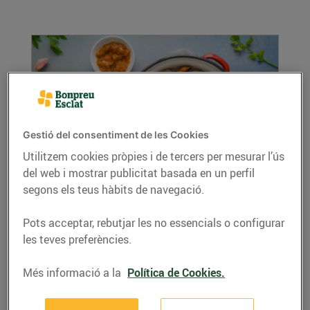
Gestió del consentiment de les Cookies
Utilitzem cookies pròpies i de tercers per mesurar l’ús
del web i mostrar publicitat basada en un perfil
Cloïsses a la marinera
segons els teus hàbits de navegació.
28/de maig/2024
Ingredients per a 4 persones 1,5 kg de cloïsses
Pots acceptar, rebutjar les no essencials o configurar
fresques 1 ceba 2 grans d'all picats 100 ml...
les teves preferències.
LLEGIR MÉS
Més informació a la
Política de Cookies.