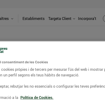
ltres
Establiments
Targeta Client
Incorpora't
BLOG
l consentiment de les Cookies
ceptes, consells nutricionals, informació d’actualitat
 cookies pròpies i de tercers per mesurar l’ús del web i mostrar 
n un perfil segons els teus hàbits de navegació.
del nostre territori i molts altres temes.
ptar, rebutjar les no essencials o configurar les teves preferènc
TAT
CONSELLS I HÀBITS SALUDABLES
ENERGIA
GASTRONOMIA
rmació a la
Política de Cookies.