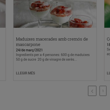
Maduixes macerades amb cremós de
C
mascarpone
1
Se
24/de març/2021
ec
Ingredients per a 4 persones: 600 g de maduixes
50 g de sucre 20 g de vinagre de xerès...
LLEGIR MÉS
L
1
PÀG