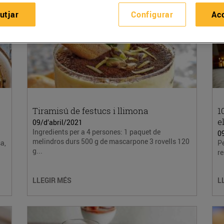
utjar
Configurar
Ac
Tiramisú de festucs i llimona
1
e
09/d’abril/2021
Ingredients per a 4 persones: 1 paquet de
0
melindros durs 500 g de mascarpone 3 rovells 120
a,
Pe
g...
re
LLEGIR MÉS
L