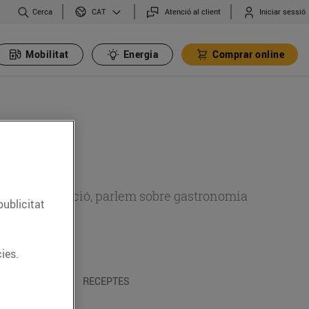
Cerca
Atenció al client
Iniciar sessió
CAT
Mobilitat
Energia
Comprar online
 sobre alimentació, parlem sobre gastronomia
publicitat
ies.
 I TRADICIONS
RECEPTES