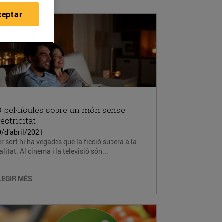
ceptar
0 pel·lícules sobre un món sense
lectricitat
9/d’abril/2021
r sort hi ha vegades que la ficció supera a la
alitat. Al cinema i la televisió són...
LEGIR MÉS