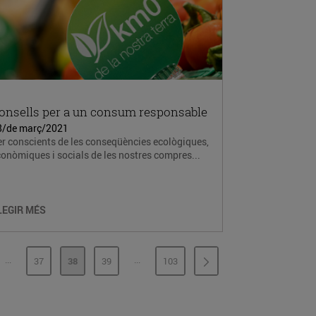
onsells per a un consum responsable
8/de març/2021
r conscients de les conseqüències ecològiques,
onòmiques i socials de les nostres compres...
LEGIR MÉS
...
...
37
38
39
103
PÀGINES INTERMÈDIES
PÀGINES INTERMÈDIES
INA
PÀGINA
PÀGINA
PÀGINA
PÀGINA