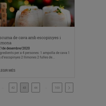
scuma de cava amb escopinyes i
limona
7/de desembre/2020
gredients per a 4 persones: 1 ampolla de cava 1
 d’escopinyes 2 llimones 2 fulles de...
LEGIR MÉS
...
...
42
43
44
103
PÀGINES INTERMÈDIES
PÀGINES INTERMÈDIES
INA
PÀGINA
PÀGINA
PÀGINA
PÀGINA