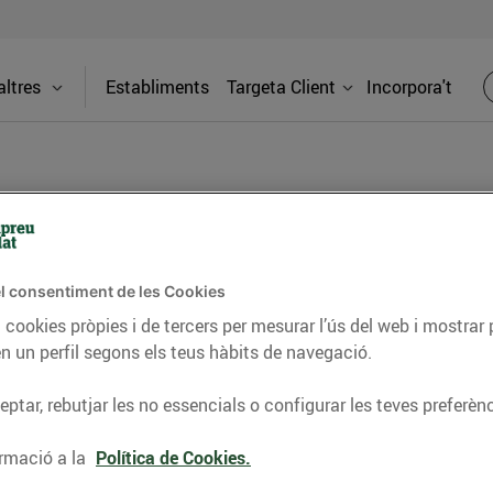
ltres
Establiments
Targeta Client
Incorpora't
BLOG
l consentiment de les Cookies
ceptes, consells nutricionals, informació d’actualitat
 cookies pròpies i de tercers per mesurar l’ús del web i mostrar 
n un perfil segons els teus hàbits de navegació.
del nostre territori i molts altres temes.
ptar, rebutjar les no essencials o configurar les teves preferènc
TAT
CONSELLS I HÀBITS SALUDABLES
ENERGIA
GASTRONOMIA
rmació a la
Política de Cookies.