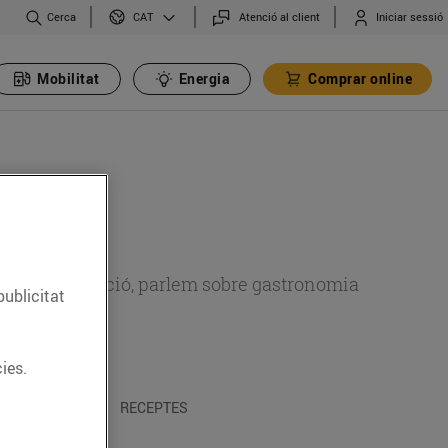
Cerca
Atenció al client
Iniciar sessió
CAT
Mobilitat
Energia
Comprar online
 sobre alimentació, parlem sobre gastronomia
publicitat
ies.
 I TRADICIONS
RECEPTES