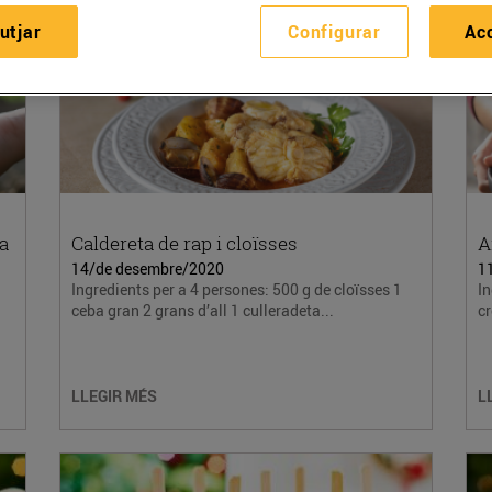
utjar
Configurar
Ac
ra
Caldereta de rap i cloïsses
A
14/de desembre/2020
1
Ingredients per a 4 persones: 500 g de cloïsses 1
In
ceba gran 2 grans d’all 1 culleradeta...
cr
LLEGIR MÉS
L