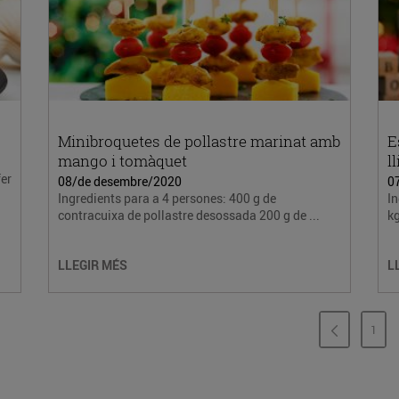
Minibroquetes de pollastre marinat amb
E
mango i tomàquet
l
fer
08/de desembre/2020
0
Ingredients para a 4 persones: 400 g de
In
contracuixa de pollastre desossada 200 g de ...
kg
LLEGIR MÉS
L
1
PÀG