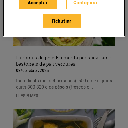
Acceptar
Configurar
Rebutjar
Hummus de pèsols i menta per sucar amb
bastonets de pa i verdures
03/de febrer/2025
Ingredients (per a 4 persones): 600 g de cigrons
cuits 300-320 g de pèsols (frescos o...
LLEGIR MÉS