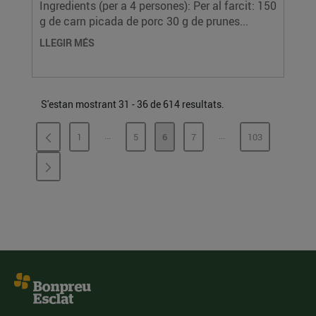
Ingredients (per a 4 persones): Per al farcit: 150
g de carn picada de porc 30 g de prunes...
LLEGIR MÉS
S'estan mostrant 31 - 36 de 614 resultats.
...
...
1
5
6
7
103
PÀGINES INTERMÈDIES
PÀGINES INTERMÈDI
PÀGINA
PÀGINA
PÀGINA
PÀGINA
PÀGINA