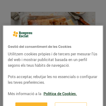
Gestió del consentiment de les Cookies
Utilitzem cookies pròpies i de tercers per mesurar l’ús
del web i mostrar publicitat basada en un perfil
Coca de llardons amb taronja confitada i
segons els teus hàbits de navegació.
pinyons
03/de febrer/2025
Pots acceptar, rebutjar les no essencials o configurar
Ingredients (per a 4 persones): 1 làmina de
les teves preferències.
pasta de full rectangular 150 g de llardons
100...
Més informació a la
Política de Cookies.
LLEGIR MÉS