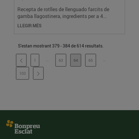
Recepta de rotlles de llenguado farcits de
gamba llagostinera, ingredients per a 4...
LLEGIR MÉS
S'estan mostrant 379 - 384 de 614 resultats.
...
...
1
63
64
65
PÀGINES INTERMÈDIES
PÀGINES INTERMÈ
PÀGINA
PÀGINA
PÀGINA
PÀGINA
103
PÀGINA