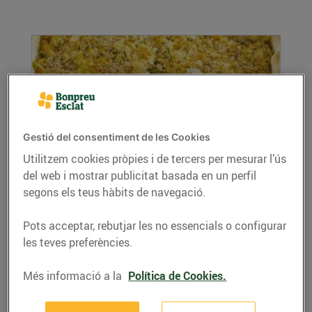
Gestió del consentiment de les Cookies
Utilitzem cookies pròpies i de tercers per mesurar l’ús
del web i mostrar publicitat basada en un perfil
Recepta de quiche de verdures i tofu
segons els teus hàbits de navegació.
18/de desembre/2019
Recepta de quiche de verdures i tofu,
Pots acceptar, rebutjar les no essencials o configurar
ingredients per a 4 persones. Per a la massa:
les teves preferències.
1,5...
LLEGIR MÉS
Més informació a la
Política de Cookies.