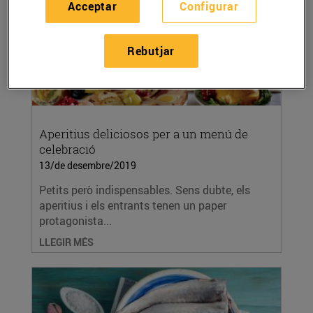
Acceptar
Configurar
Rebutjar
Aperitius deliciosos per a un menú de
celebració
13/de desembre/2019
Petits però indispensables. Sens dubte, els
aperitius i els entrants tenen un paper
protagonista...
LLEGIR MÉS