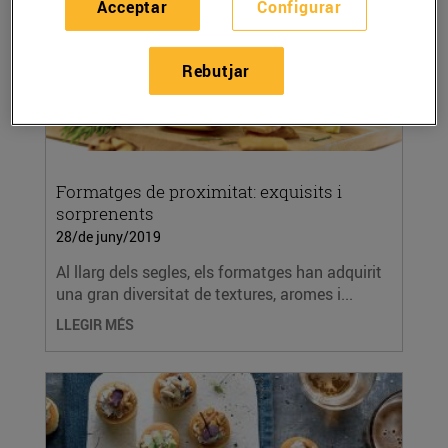
Acceptar
Configurar
Rebutjar
Formatges de proximitat: exquisits i
sorprenents
28/de juny/2019
Al llarg dels segles, els formatges han adquirit
una gran diversitat de textures, aromes i...
LLEGIR MÉS