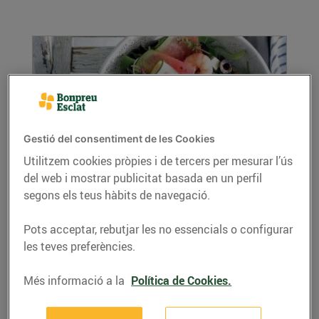
Gestió del consentiment de les Cookies
Utilitzem cookies pròpies i de tercers per mesurar l’ús
del web i mostrar publicitat basada en un perfil
Recepta d'amanida amb síndria
segons els teus hàbits de navegació.
28/de juny/2019
Avui us proposem el plat de l'estiu. Refresca't
Pots acceptar, rebutjar les no essencials o configurar
amb aquest amanida amb síndria
les teves preferències.
LLEGIR MÉS
Més informació a la
Política de Cookies.