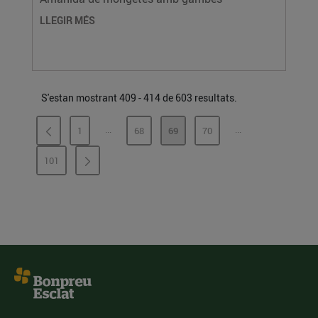
LLEGIR MÉS
S'estan mostrant 409 - 414 de 603 resultats.
...
...
1
68
69
70
PÀGINES INTERMÈDIES
PÀGINES INTERMÈ
PÀGINA
PÀGINA
PÀGINA
PÀGINA
101
PÀGINA