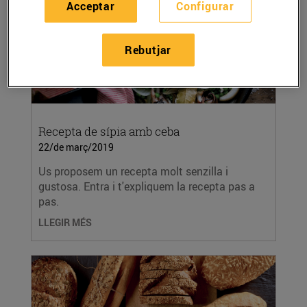
Acceptar
Configurar
Rebutjar
Recepta de sípia amb ceba
22/de març/2019
Us proposem un recepta molt senzilla i
gustosa. Entra i t'expliquem la recepta pas a
pas.
LLEGIR MÉS