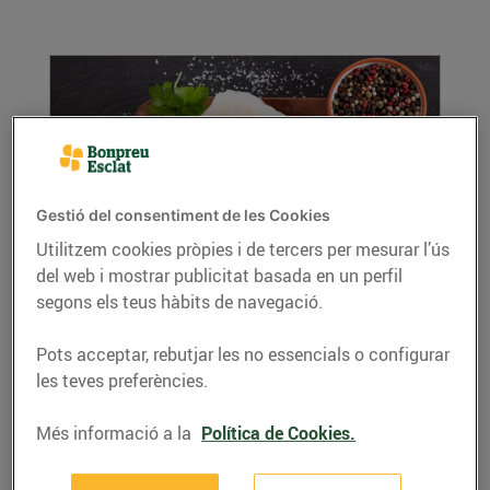
Gestió del consentiment de les Cookies
Utilitzem cookies pròpies i de tercers per mesurar l’ús
del web i mostrar publicitat basada en un perfil
El bacallà, un peix de tradició, bo i versàtil
segons els teus hàbits de navegació.
29/de març/2019
A més de ser el plat estrella durant la
Pots acceptar, rebutjar les no essencials o configurar
Quaresma, el bacallà es consumeix des de ben
les teves preferències.
antic i...
LLEGIR MÉS
Més informació a la
Política de Cookies.