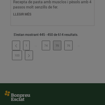
Recepta de pasta amb musclos i pèsols amb 4
passos molt senzills de fer.
LLEGIR MÉS
S'estan mostrant 445 - 450 de 614 resultats.
...
...
1
74
75
76
PÀGINES INTERMÈDIES
PÀGINES INTERMÈ
PÀGINA
PÀGINA
PÀGINA
PÀGINA
103
PÀGINA