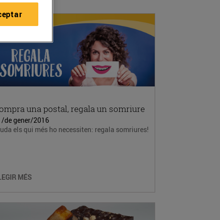
ceptar
ompra una postal, regala un somriure
1/de gener/2016
uda els qui més ho necessiten: regala somriures!
LEGIR MÉS