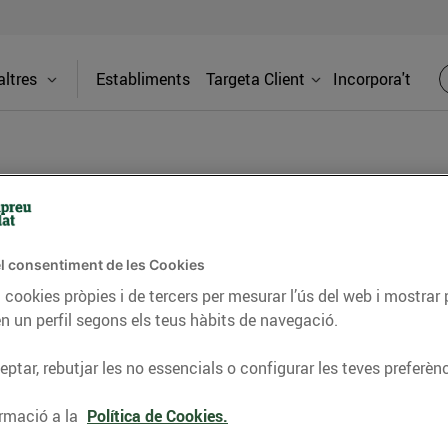
ltres
Establiments
Targeta Client
Incorpora't
BLOG
l consentiment de les Cookies
ceptes, consells nutricionals, informació d’actualitat
 cookies pròpies i de tercers per mesurar l’ús del web i mostrar 
n un perfil segons els teus hàbits de navegació.
del nostre territori i molts altres temes.
ptar, rebutjar les no essencials o configurar les teves preferènc
TAT
CONSELLS I HÀBITS SALUDABLES
ENERGIA
GASTRONOMIA
rmació a la
Política de Cookies.