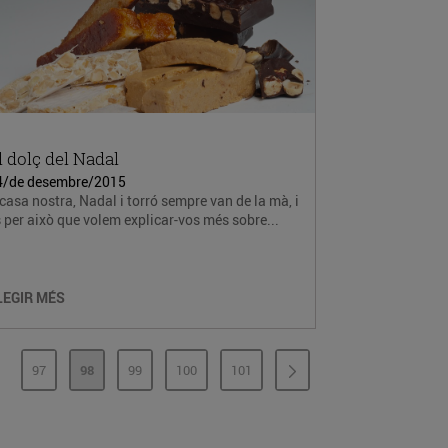
l dolç del Nadal
4/de desembre/2015
casa nostra, Nadal i torró sempre van de la mà, i
 per això que volem explicar-vos més sobre...
LEGIR MÉS
97
98
99
100
101
PÀGINES INTERMÈDIES
PÀGINA
PÀGINA
PÀGINA
PÀGINA
PÀGINA