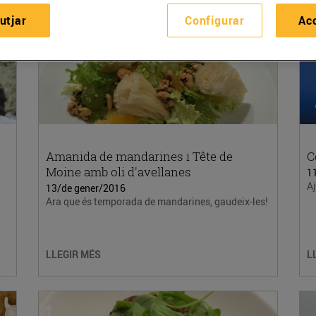
utjar
Configurar
Ac
Amanida de mandarines i Tête de
C
Moine amb oli d'avellanes
1
Aj
13/de gener/2016
Ara que és temporada de mandarines, gaudeix-les!
LLEGIR MÉS
L