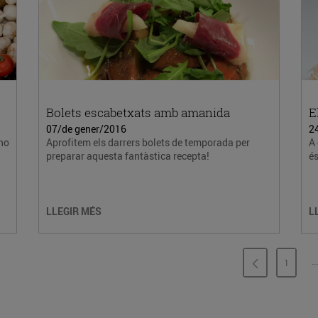
Bolets escabetxats amb amanida
E
07/de gener/2016
2
 no
Aprofitem els darrers bolets de temporada per
A 
preparar aquesta fantàstica recepta!
és
LLEGIR MÉS
L
...
1
PÀGINA