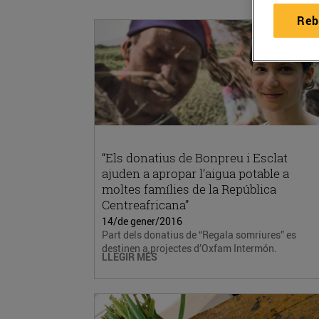
Reb
“Els donatius de Bonpreu i Esclat
ajuden a apropar l’aigua potable a
moltes famílies de la República
Centreafricana”
14/de gener/2016
Part dels donatius de “Regala somriures” es
destinen a projectes d’Oxfam Intermón.
LLEGIR MÉS