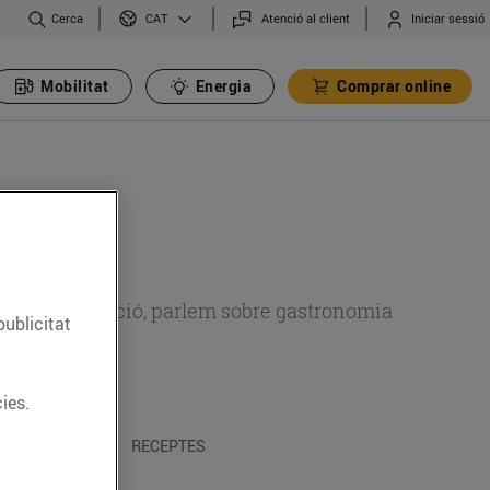
Cerca
Atenció al client
Iniciar sessió
CAT
Mobilitat
Energia
Comprar online
 sobre alimentació, parlem sobre gastronomia
publicitat
ies.
 I TRADICIONS
RECEPTES