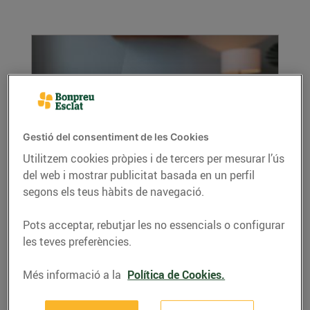
Gestió del consentiment de les Cookies
Utilitzem cookies pròpies i de tercers per mesurar l’ús
del web i mostrar publicitat basada en un perfil
Dispositius intel·ligents per estalviar
energia a casa: petits canvis, grans
segons els teus hàbits de navegació.
resultats
07/de gener/2026
Pots acceptar, rebutjar les no essencials o configurar
les teves preferències.
Vols reduir la teva factura elèctrica sense
renunciar a la comoditat? Els dispositius...
Més informació a la
Política de Cookies.
LLEGIR MÉS