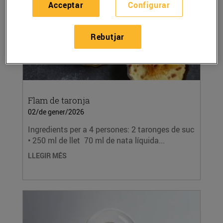
Acceptar
Configurar
Rebutjar
Flam de taronja
02/de gener/2026
Ingredients per a 4 persones: 2 taronges de suc
• 250 ml de llet 70 ml de nata líquida...
LLEGIR MÉS