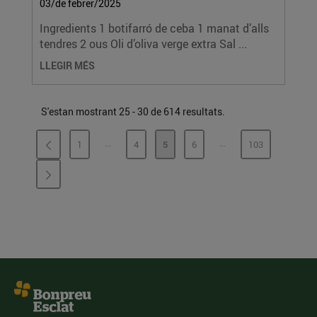
03/de febrer/2025
Ingredients 1 botifarró de ceba 1 manat d’alls
tendres 2 ous Oli d’oliva verge extra Sal ...
LLEGIR MÉS
S'estan mostrant 25 - 30 de 614 resultats.
...
...
1
4
5
6
103
PÀGINES INTERMÈDIES
PÀGINES INTERMÈDI
PÀGINA
PÀGINA
PÀGINA
PÀGINA
PÀGINA