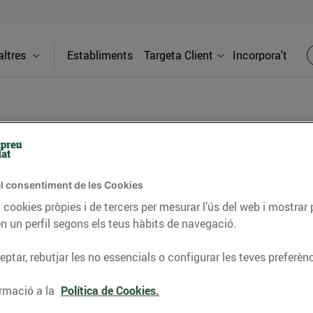
ltres
Establiments
Targeta Client
Incorpora't
BLOG
l consentiment de les Cookies
ceptes, consells nutricionals, informació d’actualitat
 cookies pròpies i de tercers per mesurar l’ús del web i mostrar 
n un perfil segons els teus hàbits de navegació.
del nostre territori i molts altres temes.
ptar, rebutjar les no essencials o configurar les teves preferènc
TAT
CONSELLS I HÀBITS SALUDABLES
ENERGIA
GASTRONOMIA
rmació a la
Política de Cookies.