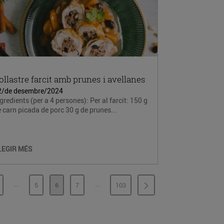
ollastre farcit amb prunes i avellanes
2/de desembre/2024
gredients (per a 4 persones): Per al farcit: 150 g
 carn picada de porc 30 g de prunes...
LEGIR MÉS
...
...
5
6
7
103
PÀGINES INTERMÈDIES
PÀGINES INTERMÈDIES
ÀGINA
PÀGINA
PÀGINA
PÀGINA
PÀGINA