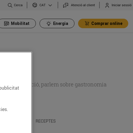
Cerca
Atenció al client
Iniciar sessió
CAT
Mobilitat
Energia
Comprar online
 sobre alimentació, parlem sobre gastronomia
publicitat
ies.
 I TRADICIONS
RECEPTES