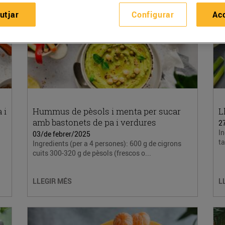
utjar
Configurar
Ac
 i
Hummus de pèsols i menta per sucar
L
amb bastonets de pa i verdures
2
In
03/de febrer/2025
ta
Ingredients (per a 4 persones): 600 g de cigrons
cuits 300-320 g de pèsols (frescos o...
LLEGIR MÉS
L