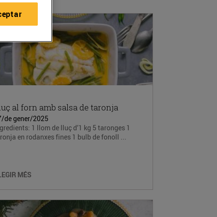
ceptar
luç al forn amb salsa de taronja
7/de gener/2025
gredients: 1 llom de lluç d’1 kg 5 taronges 1
ronja en rodanxes fines 1 bulb de fonoll ...
LEGIR MÉS