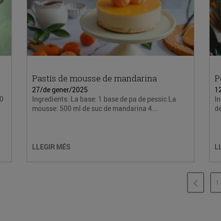
Pastís de mousse de mandarina
P
27/de gener/2025
1
00
Ingredients: La base: 1 base de pa de pessic La
In
mousse: 500 ml de suc de mandarina 4...
de
LLEGIR MÉS
L
1
P