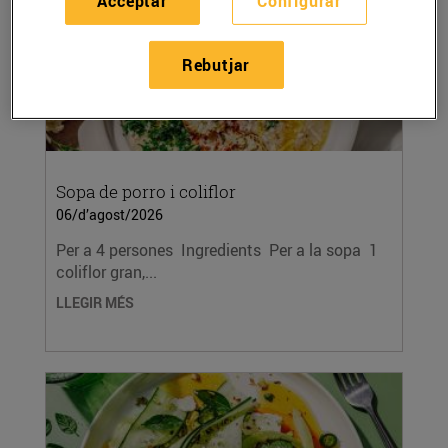
Acceptar
Configurar
Rebutjar
Sopa de porro i coliflor
06/d’agost/2026
Per a 4 persones Ingredients Per a la sopa 1
coliflor gran,...
LLEGIR MÉS