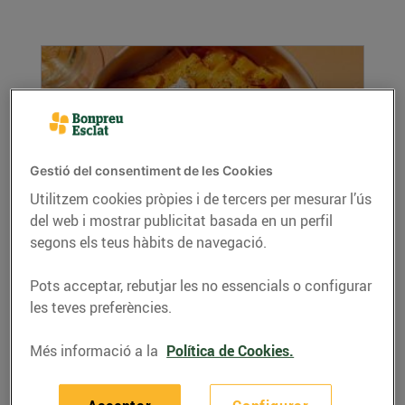
Gestió del consentiment de les Cookies
Utilitzem cookies pròpies i de tercers per mesurar l’ús
del web i mostrar publicitat basada en un perfil
Pasta de carbassa i misso amb xips d'all
segons els teus hàbits de navegació.
06/d’agost/2026
Per a 4 persones Ingredients Per a la pasta i la
Pots acceptar, rebutjar les no essencials o configurar
salsa 450 g...
les teves preferències.
LLEGIR MÉS
Més informació a la
Política de Cookies.