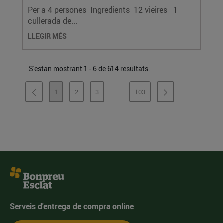
Per a 4 persones Ingredients 12 vieires 1
cullerada de...
LLEGIR MÉS
S'estan mostrant 1 - 6 de 614 resultats.
...
1
2
3
103
PÀGINES INTERMÈDIES
PÀGINA
PÀGINA
PÀGINA
PÀGINA
Serveis d'entrega de compra online