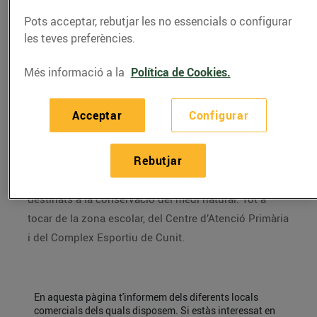
15/de juny/2022
Pots acceptar, rebutjar les no essencials o configurar
les teves preferències.
Sol comercial per la construcció de dues naus de
2.800 i 3.000 metres quadrats. És un conjunt
Més informació a la
Política de Cookies.
comercial comprés per un establiment Esclat i una
parcel·la de més de 9.000 metres quadrats destinats a
Acceptar
Configurar
estació de servei, usos comercials i de restauració.
Dins d’aquest conjunt comercial també es compta
Rebutjar
amb una parcel·la hotelera i una de residencial així
com una zona verda de 7.500 metres quadrats
destinats a la conservació del medi natural. Tot a
tocar de la zona escolar, del Centre d’Atenció Primària
i del Complex Esportiu de Cunit.
En aquesta pàgina t'informem dels diferents locals
comercials dels quals disposem. Si estàs interessat en