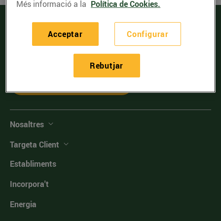
Més informació a la
Política de Cookies.
Acceptar
Configurar
Serveis d'entrega de compra online
Rebutjar
Comprovar el codi postal
Nosaltres
Targeta Client
Establiments
Incorpora't
Energia