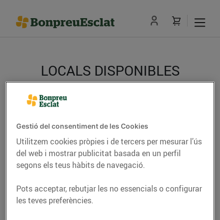
LOCALS DISPONIBLES
Error:
No s'ha trobat l'entrada.
Tanca
Gestió del consentiment de les Cookies
Utilitzem cookies pròpies i de tercers per mesurar l’ús
En aquesta pàgina t'informem dels diferents locals
comercials dels quals disposem. Si estàs interessat
del web i mostrar publicitat basada en un perfil
en llogar algun d'aquests espais, pots trucar al
93
segons els teus hàbits de navegació.
857 25 07
o enviar un e-mail a
expansio@bonpreu.cat
.
Pots acceptar, rebutjar les no essencials o configurar
les teves preferències.