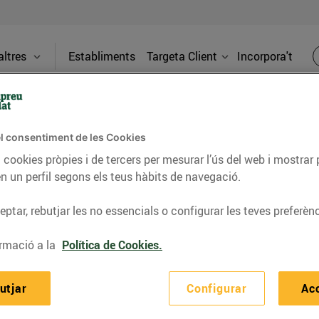
ltres
Establiments
Targeta Client
Incorpora't
LOCALS DISPONIBLES
l consentiment de les Cookies
 cookies pròpies i de tercers per mesurar l’ús del web i mostrar 
n un perfil segons els teus hàbits de navegació.
ptar, rebutjar les no essencials o configurar les teves preferènc
T
rmació a la
Política de Cookies.
utjar
Configurar
Ac