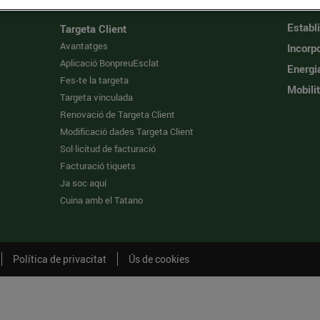
Establ
Targeta Client
Avantatges
Incorpo
Aplicació BonpreuEsclat
Energi
Fes-te la targeta
Mobilit
Targeta vinculada
Renovació de Targeta Client
Modificació dades Targeta Client
Sol·licitud de facturació
Facturació tiquets
Ja soc aquí
Cuina amb el Tatano
Política de privacitat
Ús de cookies