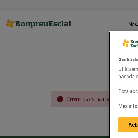
Nosa
Gestió de
Utilitzem
basada e
Pots acce
Error:
No s'ha trobat l'entrada.
Més info
Reb