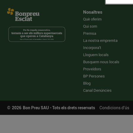
Nosaltres
Què oferim
Qui som
Premsa
La nostra empremta
Incorpora't
Lloguem locals
Busquem nous locals
Proveïdors
BP Persones
Blog
Canal Denúncies
©
2026
Bon Preu SAU - Tots els drets reservats
Condicions d’ús