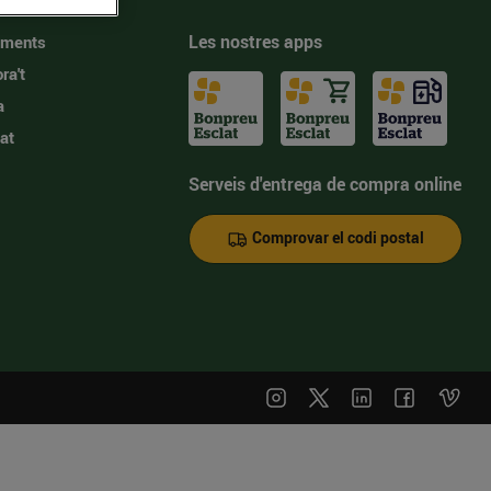
Les nostres apps
iments
ra't
a
at
Serveis d'entrega de compra online
Comprovar el codi postal