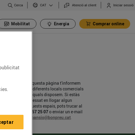
Cerca
Atenció al client
Iniciar sessió
CAT
Mobilitat
Energia
Comprar online
publicitat
En aquesta pàgina t'informem
dels diferents locals comercials
ies.
dels quals disposem. Si estàs
anca
interessat en llogar algun
d'aquests espais, pots trucar al
93 857 25 07
o enviar un e-mail
a
expansio@bonpreu.cat
.
ceptar