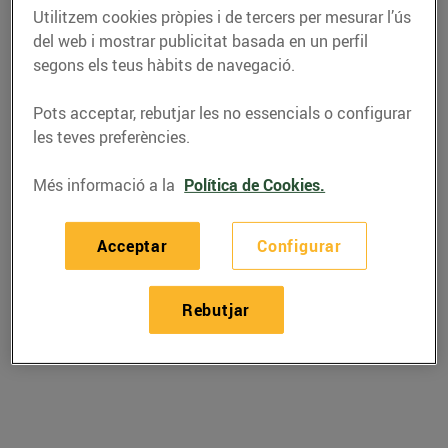
un incentiu d’objectius i
Utilitzem cookies pròpies i de tercers per mesurar l’ús
pagarà fins a una
del web i mostrar publicitat basada en un perfil
mensualitat més a l’any
segons els teus hàbits de navegació.
als seus
Pots acceptar, rebutjar les no essencials o configurar
col·laboradors/es
les teves preferències.
31/de juliol/2019
Més informació a la
Política de Cookies.
Bon Preu posa en marxa l’incentiu Bon
Preu per comprometre, motivar i
Acceptar
Configurar
incentivar a tots els col•laboradors/es.
Rebutjar
L’incentiu és un sistema de retribució
variable per a tots els col•laboradors/es
dels establiments i de serveis centrals.