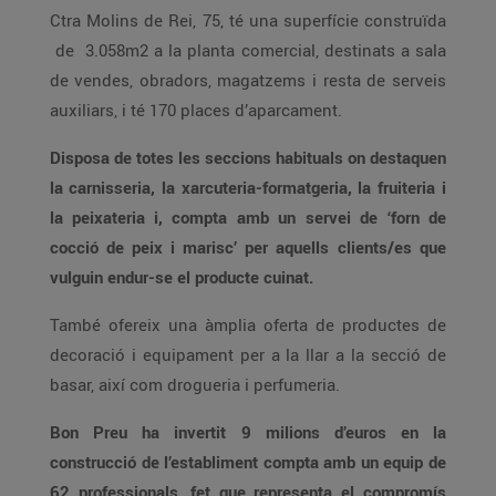
Ctra Molins de Rei, 75, té una superfície construïda
de 3.058m2 a la planta comercial, destinats a sala
de vendes, obradors, magatzems i resta de serveis
auxiliars, i té 170 places d’aparcament.
Disposa de totes les seccions habituals on destaquen
la carnisseria, la xarcuteria-formatgeria, la fruiteria i
la peixateria i, compta amb un servei de ‘forn de
cocció de peix i marisc’ per aquells clients/es que
vulguin endur-se el producte cuinat.
També ofereix una àmplia oferta de productes de
decoració i equipament per a la llar a la secció de
basar, així com drogueria i perfumeria.
Bon Preu ha invertit 9 milions d’euros en la
construcció de l’establiment compta amb un equip de
62 professionals, fet que representa el compromís