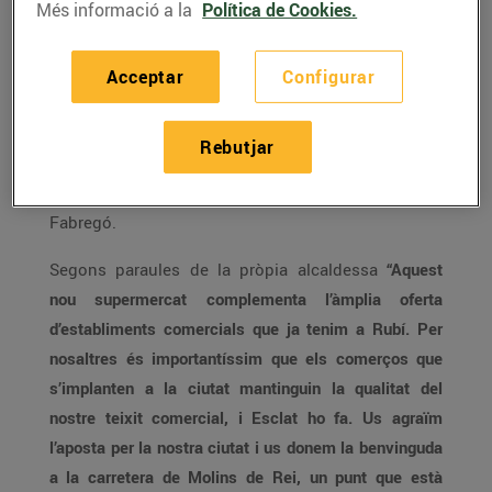
Més informació a la
Política de Cookies.
Bon Preu va inaugurar ahir un nou Esclat a Rubí
Acceptar
Configurar
amb la presència de l’alcaldessa, Ana Maria
Martínez Martínez, el primer tinent d’alcaldia i
Rebutjar
regidor de comerç, Moisés Rodríguez Cantón, i el
director general del Grup Bon Preu, Joan Font i
Fabregó.
Segons paraules de la pròpia alcaldessa
“Aquest
nou supermercat complementa l’àmplia oferta
d’establiments comercials que ja tenim a Rubí. Per
nosaltres és importantíssim que els comerços que
s’implanten a la ciutat mantinguin la qualitat del
nostre teixit comercial, i Esclat ho fa. Us agraïm
l’aposta per la nostra ciutat i us donem la benvinguda
a la carretera de Molins de Rei, un punt que està