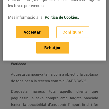
col·laborat amb més de 14 associacions i
les teves preferències.
s’ha recaptat més d’1 milió d’euros a
través de l’Arrodoniment Solidari.
Més informació a la
Política de Cookies.
Acceptar
Configurar
Des del mes de febrer fins al mes de juny,
els clients
de Bonpreu i Esclat han realitzat 1.248.681
Rebutjar
donacions que han fet possible recaptar 235.971€
per a IrsiCaixa a través de l’Arrodoniment Solidari de
Worldcoo.
Aquesta campanya tenia com a objectiu la captació
de fons per a la recerca contra el SARS-CoV-2.
D’aquesta manera, tots aquells clients que
paguessin la seva compra amb targeta bancària
tenien la possibilitat d’arrodonir l’import final i fer