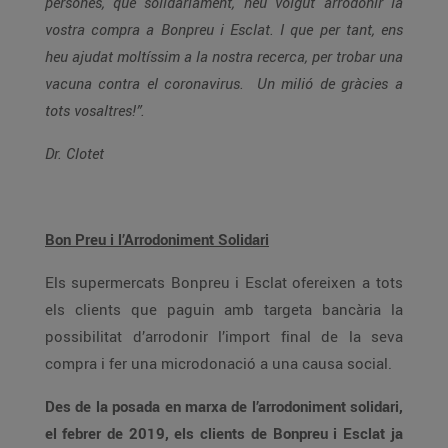
persones, que solidàriament, heu volgut arrodonir la
vostra compra a Bonpreu i Esclat. I que per tant, ens
heu ajudat moltíssim a la nostra recerca, per trobar una
vacuna contra el coronavirus. Un milió de gràcies a
tots vosaltres!”.
Dr. Clotet
Bon Preu i l’Arrodoniment Solidari
Els supermercats Bonpreu i Esclat ofereixen a tots
els clients que paguin amb targeta bancària la
possibilitat d’arrodonir l’import final de la seva
compra i fer una microdonació a una causa social.
Des de la posada en marxa de l’arrodoniment solidari,
el febrer de 2019, els clients de Bonpreu i Esclat ja