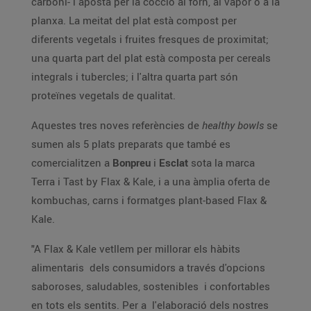
carboni- i aposta per la cocció al forn, al vapor o a la
planxa. La meitat del plat està compost per
diferents vegetals i fruites fresques de proximitat;
una quarta part del plat està composta per cereals
integrals i tubercles; i l'altra quarta part són
proteïnes vegetals de qualitat.
Aquestes tres noves referències de
healthy bowls
se
sumen als 5 plats preparats que també es
comercialitzen a
Bonpreu
i
Esclat
sota la marca
Terra i Tast by Flax & Kale, i a una àmplia oferta de
kombuchas, carns i formatges plant-based Flax &
Kale.
"A Flax & Kale vetllem per millorar els hàbits
alimentaris dels consumidors a través d'opcions
saboroses, saludables, sostenibles i confortables
en tots els sentits. Per a l'elaboració dels nostres