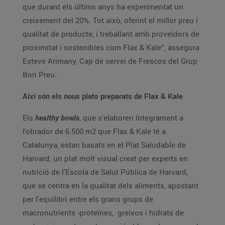
que durant els últims anys ha experimentat un
creixement del 20%. Tot això, oferint el millor preu i
qualitat de producte, i treballant amb proveïdors de
proximitat i sostenibles com Flax & Kale”, assegura
Esteve Arimany, Cap de servei de Frescos del Grup
Bon Preu.
Així són els nous plats preparats de Flax & Kale
Els
healthy bowls
, que s'elaboren íntegrament a
l'obrador de 6.500 m2 que Flax & Kale té a
Catalunya, estan basats en el Plat Saludable de
Harvard, un plat molt visual creat per experts en
nutrició de l'Escola de Salut Pública de Harvard,
que se centra en la qualitat dels aliments, apostant
per l'equilibri entre els grans grups de
macronutrients -proteïnes, greixos i hidrats de