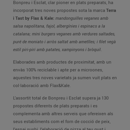
Bonpreu i Esclat, clar pioner en plats preparats, ha
incorporat tres noves propostes sota la marca
Terra
i Tast by Flax & Kale:
mandonguilles veganes amb
salsa napolitana, fajol, albergínies i espinacs a la
catalana; mini burgers veganes amb verdures saltades,
puré de moniato i arròs saltat amb ametlles; i filet vegà
estil piri-piri amb patates, xampinyons i bròquil
.
Elaborades amb productes de proximitat, amb un
envàs 100% reciclable i apte per a microones,
aquestes tres noves varietats ja sumen vuit plats en
col·laboració amb Flax&Kale.
L’assortit total de Bonpreu i Esclat supera ja 130
propostes diferents de plats preparats i es
complementa amb altres serveis que ofereixen als
seus establiments com el forn de cocció de peix,
l’espai sushi, l’elaboració de pizza al teu gust i