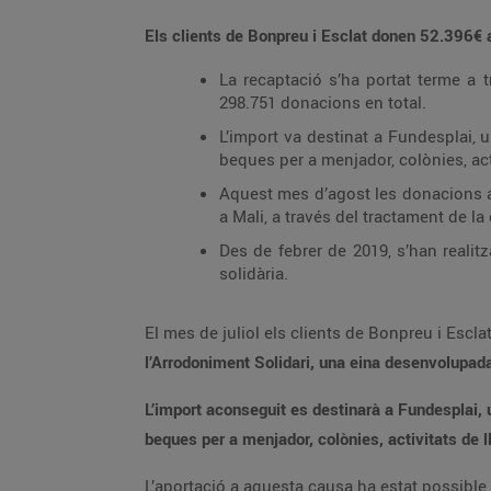
Els clients de Bonpreu i Esclat donen
52.396
€
a
La recaptació s’ha portat terme a t
298.751 donacions en total.
L’import va destinat a Fundesplai, un
beques per a menjador, colònies, acti
Aquest mes d’agost les donacions an
a Mali, a través del tractament de la 
Des de febrer de 2019, s’han realit
solidària.
El mes de juliol els clients de Bonpreu i Escla
l’Arrodoniment Solidari, una eina desenvolupad
L’import aconseguit es destinarà a Fundesplai, una
beques per a menjador, colònies, activitats de ll
L’aportació a aquesta causa ha estat possible