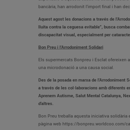
bancària, han arrodonit l’import final i han de
Aquest agost les donacions a través de l’Arrodon
lluita contra la ceguesa evitable”, busca combat
discapacitat visual, especialment per cataracte
Bon Preu i l’Arrodoniment Solidari
Els supermercats Bonpreu i Esclat ofereixen a t
una microdonació a una causa social.
Des de la posada en marxa de l’Arrodoniment Sol
a través de les col·laboracions amb diferents 
Aprenem Autisme, Salut Mental Catalunya, Nexe
d’altres.
Bon Preu treballa aquesta iniciativa solidàri
pàgina web https://bonpreu.worldcoo.com/ca/ 