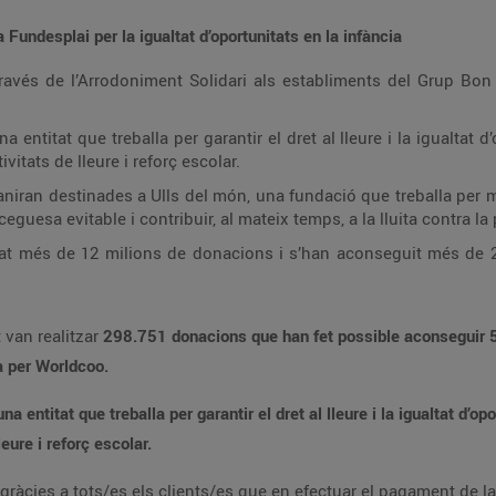
 Fundesplai per la igualtat d’oportunitats en la infància
ravés de l’Arrodoniment Solidari als establiments del Grup Bon P
a entitat que treballa per garantir el dret al lleure i la igualtat d
vitats de lleure i reforç escolar.
iran destinades a Ulls del món, una fundació que treballa per mil
ceguesa evitable i contribuir, al mateix temps, a la lluita contra la 
zat més de 12 milions de donacions i s’han aconseguit més de 2 
t van realitzar
298.751
donacions que han fet possible aconseguir
a per Worldcoo.
 entitat que treballa per garantir el dret al lleure i la igualtat d’opo
eure i reforç escolar.
 gràcies a tots/es els clients/es que en efectuar el pagament de 