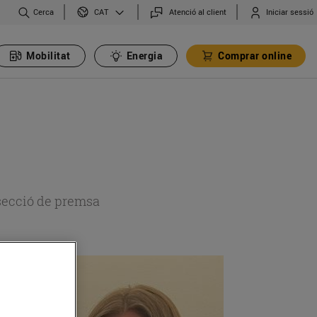
Cerca
Atenció al client
Iniciar sessió
CAT
Mobilitat
Energia
Comprar online
 secció de premsa