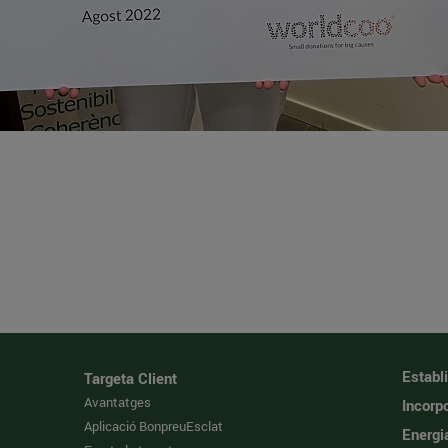
Establ
Targeta Client
Avantatges
Incorpo
Aplicació BonpreuEsclat
Energi