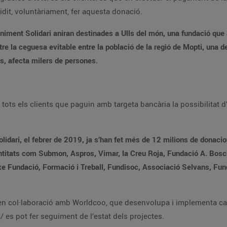
cidit, voluntàriament, fer aquesta donació.
iment Solidari aniran destinades a Ulls del món, una fundació que a 
re la ceguesa evitable entre la població de la regió de Mopti, una d
s, afecta milers de persones.
ots els clients que paguin amb targeta bancària la possibilitat d’a
idari, el febrer de 2019, ja s’han fet més de 12 milions de donaci
entitats com Submon, Aspros, Vimar, la Creu Roja, Fundació A. Bosch
 Fundació, Formació i Treball, Fundisoc, Associació Selvans, Fund
a en col·laboració amb Worldcoo, que desenvolupa i implementa can
es pot fer seguiment de l’estat dels projectes.