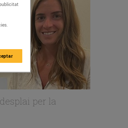
publicitat
ies.
ceptar
desplai per la