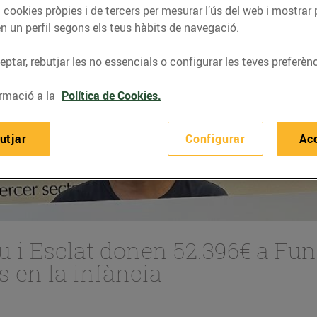
 cookies pròpies i de tercers per mesurar l’ús del web i mostrar 
n un perfil segons els teus hàbits de navegació.
ptar, rebutjar les no essencials o configurar les teves preferènc
rmació a la
Política de Cookies.
utjar
Configurar
Ac
u i Esclat donen 52.396€ a Fun
s en la infància