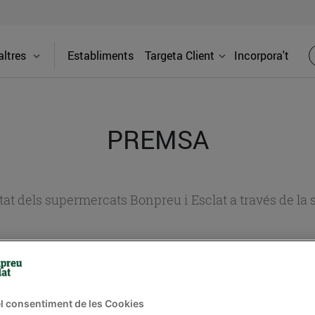
ltres
Establiments
Targeta Client
Incorpora't
PREMSA
itat dels supermercats Bonpreu i Esclat a través de la
l consentiment de les Cookies