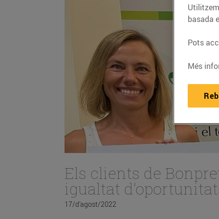
Utilitzem
basada e
Pots acce
Més info
Reb
Els clients de Bonpre
igualtat d’oportunitat
17/d’agost/2022