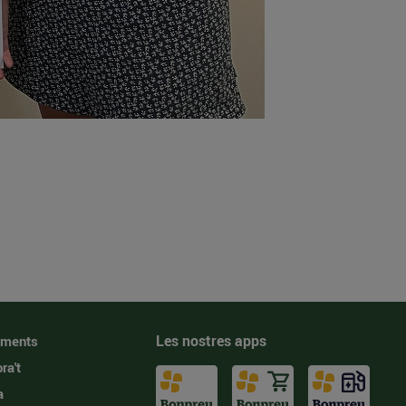
Les nostres apps
iments
ra't
a