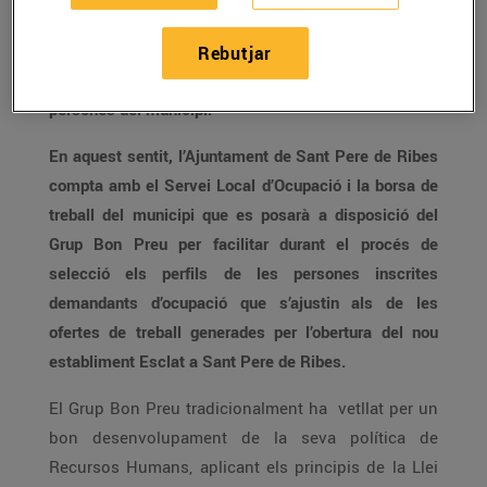
Aquest Conveni es fonamenta en la voluntat de
treballar de forma conjunta tots aquells aspectes que
Rebutjar
fomentin l’ocupabilitat del major nombre possible de
persones del municipi.
En aquest sentit, l’Ajuntament de Sant Pere de Ribes
compta amb el Servei Local d’Ocupació i la borsa de
treball del municipi que es posarà a disposició del
Grup Bon Preu per facilitar durant el procés de
selecció els perfils de les persones inscrites
demandants d’ocupació que s’ajustin als de les
ofertes de treball generades per l’obertura del nou
establiment Esclat a Sant Pere de Ribes.
El Grup Bon Preu tradicionalment ha vetllat per un
bon desenvolupament de la seva política de
Recursos Humans, aplicant els principis de la Llei