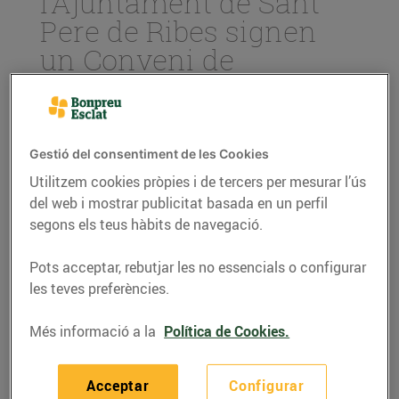
l’Ajuntament de Sant
Pere de Ribes signen
un Conveni de
col·laboració en el marc
del procés de selecció
de personal pel nou
Gestió del consentiment de les Cookies
Esclat
Utilitzem cookies pròpies i de tercers per mesurar l’ús
31/de maig/2021
del web i mostrar publicitat basada en un perfil
segons els teus hàbits de navegació.
Aquest passat divendres 28 de maig, el Grup Bon
Pots acceptar, rebutjar les no essencials o configurar
Preu i l’Ajuntament de Sant Pere de Ribes van
les teves preferències.
signar un Conveni de col·laboració en el procés de
selecció de personal pel nou establiment Esclat,
Més informació a la
Política de Cookies.
que obrirà les seves portes en el municipi al darrer
trimestre d’aquest any 2021.
Acceptar
Configurar