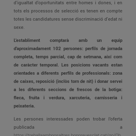
d'igualtat d'oportunitats entre homes i dones, i en
tots els processos de selecció es tenen en compte
totes les candidatures sense discriminació d'edat ni
sexe.
L’establiment comptarà amb un equip
d’aproximadament 102 persones: perfils de jornada
completa, temps parcial, cap de setmana, així com
de caràcter temporal. Les posicions vacants estan
orientades a diferents perfils de professionals: zona
de caixes, reposició (inclòs torn de nit) i donar servei
a les diferents seccions de frescos de la botiga:
fleca, fruita i verdura, xarcuteria, carnisseria i
peixateria.
Les persones interessades poden trobar l’oferta
publicada a
https://treballaambnosaltres.bonpreuesclat.cat/go/Ob